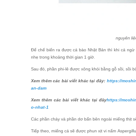
nguyên li
Để chế biến ra được cá bào Nhật Bản thì khi cá ngừ s
nhẹ trong khoảng thời gian 1 giờ.
Sau đó, phần phi-lê được xông khói bằng gỗ sồi, sồi b
Xem thêm các bài viết khác tại đây:
https://moshi
an-dam
Xem thêm các bài viết khác tại đây
https://moshi
o-nhat-1
Các phần cháy và phần dơ bẩn bên ngoài miếng thịt sẽ
Tiếp theo, miếng cá sẽ được phun xịt vi nấm Aspergill