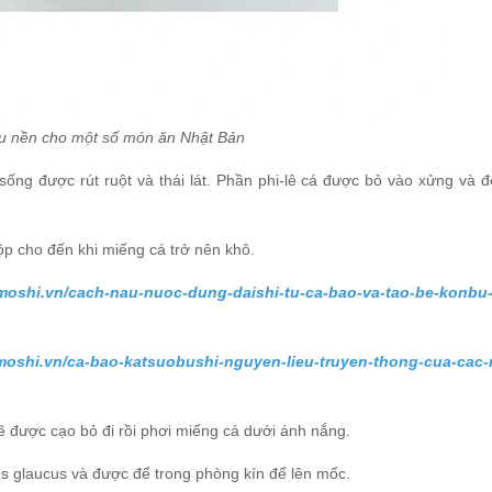
ệu nền cho một số món ăn Nhật Bản
ống được rút ruột và thái lát. Phần phi-lê cá được bỏ vào xửng và đ
ộp cho đến khi miếng cá trở nên khô.
moshi.vn/cach-nau-nuoc-dung-daishi-tu-ca-bao-va-tao-be-konbu
moshi.vn/ca-bao-katsuobushi-nguyen-lieu-truyen-thong-cua-cac
 được cạo bỏ đi rồi phơi miếng cá dưới ánh nắng.
us glaucus và được để trong phòng kín để lên mốc.