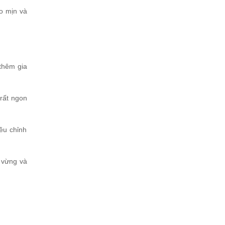
o mịn và
thêm gia
 rất ngon
ều chỉnh
m vừng và