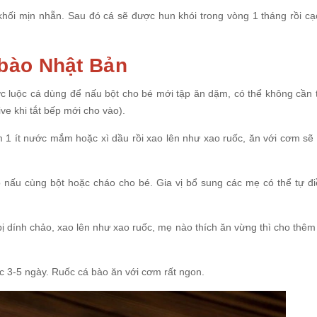
hối mịn nhẵn. Sau đó cá sẽ được hun khói trong vòng 1 tháng rồi cạ
bào Nhật Bản
c luộc cá dùng để nấu bột cho bé mới tập ăn dặm, có thể không cần 
ive khi tắt bếp mới cho vào).
m 1 ít nước mắm hoặc xì dầu rồi xao lên như xao ruốc, ăn với cơm sẽ
 nấu cùng bột hoặc cháo cho bé. Gia vị bổ sung các mẹ có thể tự đi
bị dính chảo, xao lên như xao ruốc, mẹ nào thích ăn vừng thì cho thê
c 3-5 ngày. Ruốc cá bào ăn với cơm rất ngon.