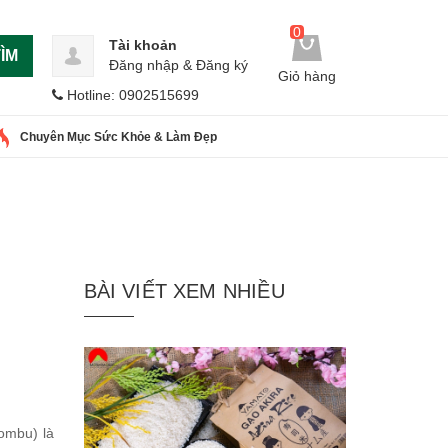
0
Tài khoản
ÌM
Đăng nhập
&
Đăng ký
Giỏ hàng
Hotline: 0902515699
Chuyên Mục Sức Khỏe & Làm Đẹp
BÀI VIẾT XEM NHIỀU
ombu) là