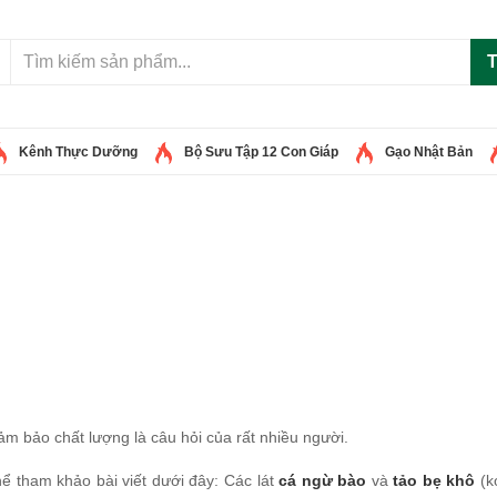
T
Kênh Thực Dưỡng
Bộ Sưu Tập 12 Con Giáp
Gạo Nhật Bản
ảm bảo chất lượng là câu hỏi của rất nhiều người.
thể tham khảo bài viết dưới đây: Các lát
cá ngừ bào
và
tảo bẹ khô
(k