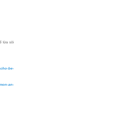
ể lửa sôi
-cho-be-
-mon-an-