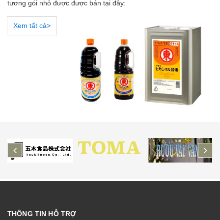
tương gói nhỏ được được bán tại đây:
Xem tất cả>
prev
ne
THÔNG TIN HỖ TRỢ