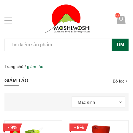
0
TÌM
Trang chủ
/
giấm táo
GIẤM TÁO
Bộ lọc
Mặc định
-
-
9%
9%