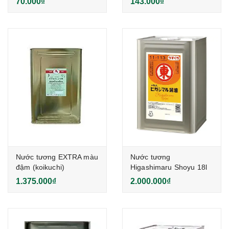
70.000₫
143.000₫
Nước tương EXTRA màu
Nước tương
đậm (koikuchi)
Higashimaru Shoyu 18l
YAMAMORI - 18L
1.375.000₫
2.000.000₫