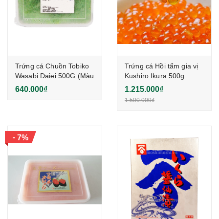
Trứng cá Chuồn Tobiko
Trứng cá Hồi tẩm gia vị
Wasabi Daiei 500G (Màu
Kushiro Ikura 500g
xanh)
640.000₫
1.215.000₫
1.500.000₫
-
7%