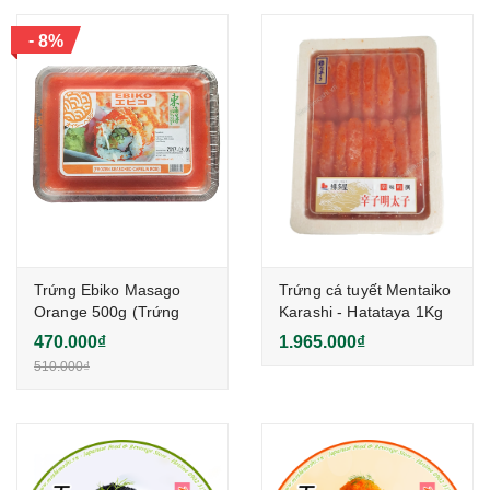
-
8%
Trứng Ebiko Masago
Trứng cá tuyết Mentaiko
Orange 500g (Trứng
Karashi - Hatataya 1Kg
Tôm Màu Cam - China)
470.000₫
1.965.000₫
510.000₫