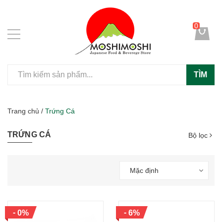
0
TÌM
Trang chủ
/
Trứng Cá
TRỨNG CÁ
Bộ lọc
Mặc định
-
-
0%
6%