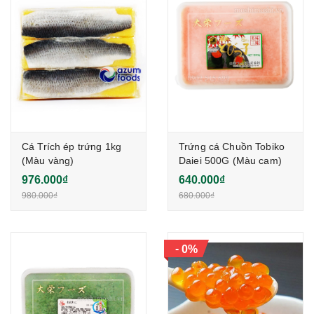
Cá Trích ép trứng 1kg
Trứng cá Chuồn Tobiko
(Màu vàng)
Daiei 500G (Màu cam)
976.000₫
640.000₫
980.000₫
680.000₫
-
0%