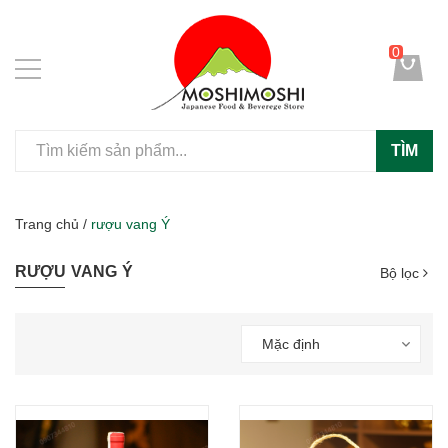
0
TÌM
Trang chủ
/
rượu vang Ý
RƯỢU VANG Ý
Bộ lọc
Mặc định