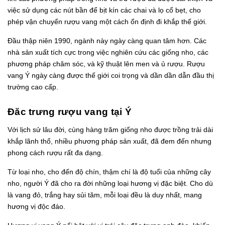
việc sử dụng các nút bần để bịt kín các chai và lọ cổ bẹt, cho
phép vận chuyển rượu vang một cách ổn định đi khắp thế giới.
Đầu thập niên 1990, ngành này ngày càng quan tâm hơn. Các
nhà sản xuất tích cực trong việc nghiên cứu các giống nho, các
phương pháp chăm sóc, và kỹ thuật lên men và ủ rượu. Rượu
vang Ý ngày càng được thế giới coi trọng và dần dần dẫn đầu thị
trường cao cấp.
Đăc trưng rượu vang tại Ý
Với lịch sử lâu đời, cùng hàng trăm giống nho được trồng trải dài
khắp lãnh thổ, nhiều phương pháp sản xuất, đã đem đến nhưng
phong cách rượu rất đa dạng.
Từ loại nho, cho đến độ chín, thậm chí là độ tuổi của những cây
nho, người Ý đã cho ra đời những loại hương vị đặc biệt. Cho dù
là vang đỏ, trắng hay sủi tăm, mỗi loại đều là duy nhất, mang
hương vị độc đáo.