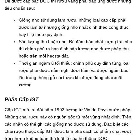
Để được cấp bậc DOC thì rượu vang phải đáp ứng được những
tiêu chuẩn sau:
Giống nho sử dụng làm rượu, những loại cao cấp phải
được làm từ những giống nho nhất định theo công thức
hay tỉ lệ theo quy định.
Sản lượng thu hoặc nho: Để đảm bảo chất lượng trái nho
thì chính phủ ra hạn định sản lượng nho được phép thu
hoặc trên mỗi hecsta đất.
Thời gian ngâm ủ tối thiểu: chính phủ quy định từng loại
rượu phải được nằm nghỉ dưới hầm và được ngâm bao
lâu trong thùng gỗ sồi trước khi được đóng chai xuất
xưởng.
Phân Cấp IGT
Cấp IGT mới ra đời năm 1992 tương tự Vin de Pays nước pháp.
Những chai rượu này có nguồn gốc từ một vùng nhất định. Trên
các nhãn có thể ghi các giống nho được sử dụng. Đặc biệt các
chai rượu thuộc cấp IGT được làm phá cách có phẩm chất vượt
trội nhưng không tuân thủ luật lệ của hệ thống DOC.