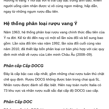
Hương vị vang Ý nổi bật với vị trái cây đặc trưng anh đào, khiến
người uống cảm nhận được vị vô cùng ngon miệng, hấp dẫn,
ngay từ những ngụm rượu đầu tiên.
Hệ thống phân loại rượu vang Ý
Năm 1963, hệ thống phân loại rượu vang chính thức đầu tiên của
Ý ra đời. Kể từ đó đến nay có một số lần sửa đổi và bổ sung bao
gồm: Lần sửa đổi lớn vào năm 1992, lần sửa đổi cuối cùng vào
năm 2010, đã thiết lập bốn phân loại cơ bản phù hợp với các quy
định mới nhất về rượu của Liên minh Châu Âu (2008–09).
Phân cấp Cấp DOCG
Đây là cấp bậc cao cấp nhất, gồm những chai rượu tuân thủ chặt
chẽ quy định. Rượu DOCG không được bán trong chai quá 5L.
Nhãn rượu được đánh số đặc biệt. Hiên nay toàn nước Italia có
73 khu vực và nhãn rượu xuất sắc đạt cấp độ DOCG cao cấp.
Phân Cấp DOC