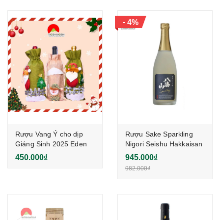
-
4%
Rượu Vang Ý cho dịp
Rượu Sake Sparkling
Giáng Sinh 2025 Eden
Nigori Seishu Hakkaisan
Primitivo
15% 720ml
450.000₫
945.000₫
982.000₫