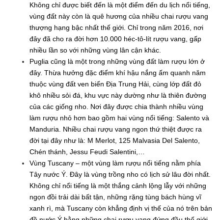
Không chỉ được biết đến là một điểm đến du lịch nổi tiếng,
vùng đất này còn là quê hương của nhiều chai rượu vang
thượng hạng bậc nhất thế giới. Chỉ trong năm 2016, nơi
đây đã cho ra đời hơn 10.000 héc-tô-lít rượu vang, gấp
nhiều lần so với những vùng lân cận khác.
Puglia cũng là một trong những vùng đất làm rượu lớn ở
đây. Thừa hưởng đặc điểm khí hậu nắng ấm quanh năm
thuộc vùng đất ven biển Địa Trung Hải, cùng lớp đất đỏ
khô nhiều sỏi đá, khu vực này dường như là thiên đường
của các giống nho. Nơi đây được chia thành nhiều vùng
làm rượu nhỏ hơn bao gồm hai vùng nổi tiếng: Salento và
Manduria. Nhiều chai rượu vang ngon thứ thiệt được ra
đời tại đây như là: M Merlot, 125 Malvasia Del Salento,
Chén thánh, Jessu Feudi Salentini,…
Vùng Tuscany – một vùng làm rượu nổi tiếng nằm phía
Tây nước Ý. Đây là vùng trồng nho có lịch sử lâu đời nhất.
Không chỉ nổi tiếng là một thắng cảnh lộng lẫy với những
ngọn đồi trải dài bất tận, những rặng tùng bách hùng vĩ
xanh rì, mà Tuscany còn khẳng định vị thế của nó trên bản
đồ nước Ý bằng những chai rượu vang đứng đầu thế giới.