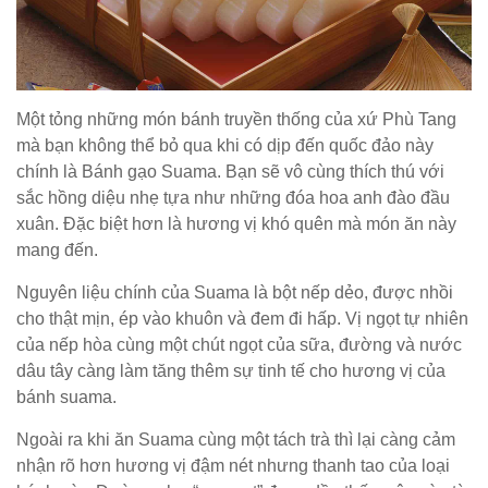
Một tỏng những món bánh truyền thống của xứ Phù Tang
mà bạn không thể bỏ qua khi có dịp đến quốc đảo này
chính là Bánh gạo Suama. Bạn sẽ vô cùng thích thú với
sắc hồng diệu nhẹ tựa như những đóa hoa anh đào đầu
xuân. Đặc biệt hơn là hương vị khó quên mà món ăn này
mang đến.
Nguyên liệu chính của Suama là bột nếp dẻo, được nhồi
cho thật mịn, ép vào khuôn và đem đi hấp. Vị ngọt tự nhiên
của nếp hòa cùng một chút ngọt của sữa, đường và nước
dâu tây càng làm tăng thêm sự tinh tế cho hương vị của
bánh suama.
Ngoài ra khi ăn Suama cùng một tách trà thì lại càng cảm
nhận rõ hơn hương vị đậm nét nhưng thanh tao của loại