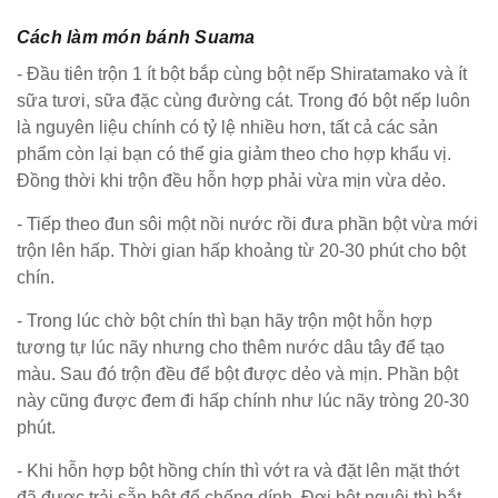
Cách làm món bánh Suama
- Đầu tiên trộn 1 ít bột bắp cùng bột nếp Shiratamako và ít
sữa tươi, sữa đặc cùng đường cát. Trong đó bột nếp luôn
là nguyên liệu chính có tỷ lệ nhiều hơn, tất cả các sản
phẩm còn lại bạn có thể gia giảm theo cho hợp khẩu vị.
Đồng thời khi trộn đều hỗn hợp phải vừa mịn vừa dẻo.
- Tiếp theo đun sôi một nồi nước rồi đưa phần bột vừa mới
trộn lên hấp. Thời gian hấp khoảng từ 20-30 phút cho bột
chín.
- Trong lúc chờ bột chín thì bạn hãy trộn một hỗn hợp
tương tự lúc nãy nhưng cho thêm nước dâu tây để tạo
màu. Sau đó trộn đều để bột được dẻo và mịn. Phần bột
này cũng được đem đi hấp chính như lúc nãy tròng 20-30
phút.
- Khi hỗn hợp bột hồng chín thì vớt ra và đặt lên mặt thớt
đã được trải sẵn bột để chống dính. Đợi bột nguội thì bắt