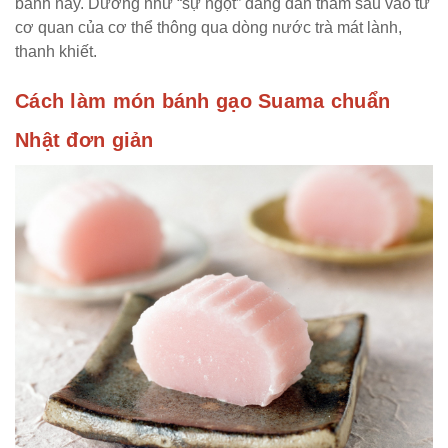
bánh này. Dường như “sự ngọt” đang dần thấm sâu vào từ
cơ quan của cơ thể thông qua dòng nước trà mát lành,
thanh khiết.
Cách làm món bánh gạo Suama chuẩn
Nhật đơn giản