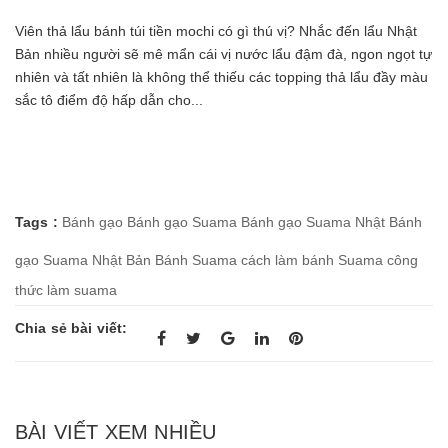
Viên thả lẩu bánh túi tiền mochi có gì thú vị? Nhắc đến lẩu Nhật
Bản nhiều người sẽ mê mẩn cái vị nước lẩu đậm đà, ngon ngọt tự
nhiên và tất nhiên là không thể thiếu các topping thả lẩu đầy màu
sắc tô điểm độ hấp dẫn cho...
Tags :
Bánh gạo
Bánh gạo Suama
Bánh gạo Suama Nhật
Bánh
gạo Suama Nhật Bản
Bánh Suama
cách làm bánh Suama
công
thức làm suama
Chia sẻ bài viết:
BÀI VIẾT XEM NHIỀU