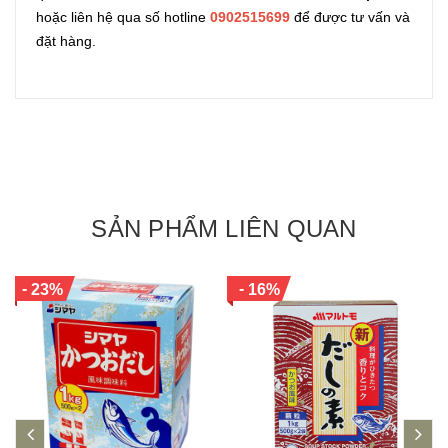
hoặc liên hệ qua số hotline
0902515699
để được tư vấn và
đặt hàng.
SẢN PHẨM LIÊN QUAN
-
-
23%
16%
prev
ne