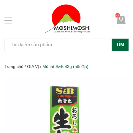
0
TÌM
Trang chủ
/
GIA VỊ
/
Mù tạt S&B 43g (nội địa)