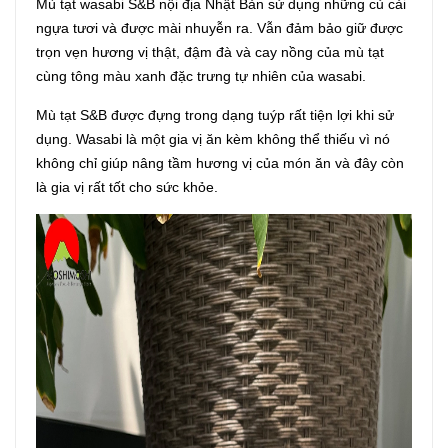
Mù tạt wasabi S&B nội địa Nhật Bản sử dụng những củ cải
ngựa tươi và được mài nhuyễn ra. Vẫn đảm bảo giữ được
trọn vẹn hương vị thật, đậm đà và cay nồng của mù tạt
cùng tông màu xanh đặc trưng tự nhiên của wasabi.
Mù tạt S&B được đựng trong dạng tuýp rất tiện lợi khi sử
dụng. Wasabi là một gia vị ăn kèm không thể thiếu vì nó
không chỉ giúp nâng tầm hương vị của món ăn và đây còn
là gia vị rất tốt cho sức khỏe.