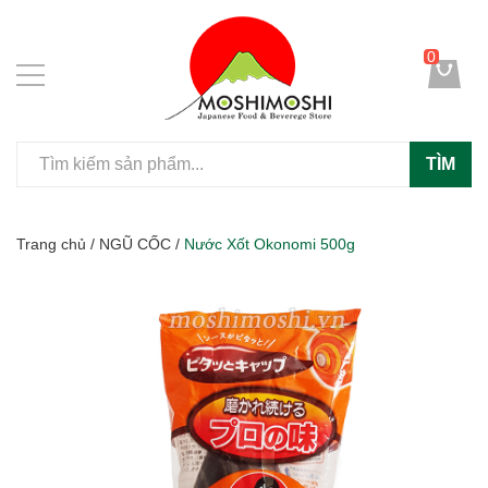
0
TÌM
Trang chủ
/
NGŨ CỐC
/
Nước Xốt Okonomi 500g