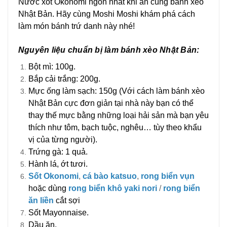
Nước xốt Okonomi ngon nhất khi ăn cùng bánh xèo
Nhật Bản. Hãy cùng Moshi Moshi khám phá cách
làm món bánh trứ danh này nhé!
Nguyên liệu chuẩn bị làm bánh xèo Nhật Bản:
Bột mì: 100g.
Bắp cải trắng: 200g.
Mực ống làm sạch: 150g (Với cách làm bánh xèo
Nhật Bản cực đơn giản tại nhà này bạn có thể
thay thế mực bằng những loại hải sản mà bạn yêu
thích như tôm, bạch tuộc, nghêu… tùy theo khẩu
vị của từng người).
Trứng gà: 1 quả.
Hành lá, ớt tươi.
Sốt Okonomi
,
cá bào katsuo
,
rong biển vụn
hoặc dùng
rong biển khô yaki nori
/
rong biển
ăn liền
cắt sợi
Sốt Mayonnaise.
Dầu ăn.