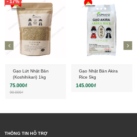
-
17%
prev
ne
Gạo Lứt Nhật Bản
Gạo Nhật Bản Akira
(Koshihikari) 1kg
Rice 5kg
75.000₫
145.000₫
90.000₫
THÔNG TIN HỖ TRỢ