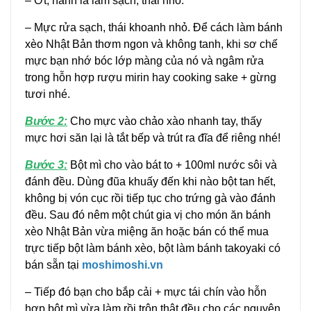
– Ớt, hành lá làm sạch, thái nhỏ.
– Mực rửa sạch, thái khoanh nhỏ. Để cách làm bánh
xèo Nhật Bản thơm ngon và không tanh, khi sơ chế
mực bạn nhớ bóc lớp màng của nó và ngâm rửa
trong hỗn hợp rượu mirin hay cooking sake + gừng
tươi nhé.
Bước 2:
Cho mực vào chảo xào nhanh tay, thấy
mực hơi săn lại là tắt bếp và trút ra đĩa để riêng nhé!
Bước 3:
Bột mì cho vào bát to + 100ml nước sôi và
đánh đều. Dùng đũa khuấy đến khi nào bột tan hết,
không bị vón cục rồi tiếp tục cho trứng gà vào đánh
đều. Sau đó nêm một chút gia vị cho món ăn bánh
xèo Nhật Bản vừa miệng ăn hoặc bán có thể mua
trực tiếp bột làm bánh xèo, bột làm bánh takoyaki có
bán sẵn tại
moshimoshi.vn
– Tiếp đó bạn cho bắp cải + mực tái chín vào hỗn
hợp bột mì vừa làm rồi trộn thật đều cho các nguyên