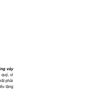
ếng vảy
 quý, vì
rất phải
ếu tặng