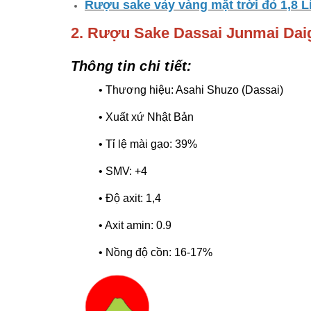
Rượu sake vảy vàng mặt trời đỏ 1,8 Lí
2. Rượu Sake Dassai Junmai Daig
Thông tin chi tiết:
• Thương hiệu: Asahi Shuzo (Dassai)
• Xuất xứ Nhật Bản
• Tỉ lệ mài gạo: 39%
• SMV: +4
• Độ axit: 1,4
• Axit amin: 0.9
• Nồng độ cồn: 16-17%