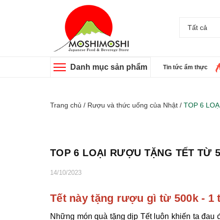
Tất cả
Danh mục sản phẩm
Tin tức ẩm thực
Trang chủ
/
Rượu và thức uống của Nhật
/
TOP 6 LOẠ
TOP 6 LOẠI RƯỢU TẶNG TẾT TỪ 
14/10/2023
Tết này tặng rượu gì từ 500k - 1
Những món quà tặng dịp Tết luôn khiến ta đau đầ