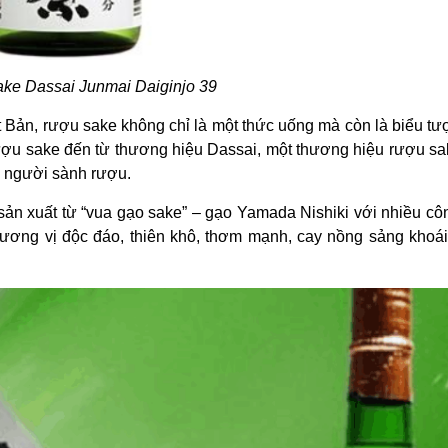
ke Dassai Junmai Daiginjo 39
t Bản, rượu sake không chỉ là một thức uống mà còn là biểu t
ượu sake đến từ thương hiệu Dassai, một thương hiệu rượu s
ới người sành rượu.
ản xuất từ “vua gạo sake” – gạo Yamada Nishiki với nhiều cô
hương vị độc đáo, thiên khô, thơm mạnh, cay nồng sảng khoá