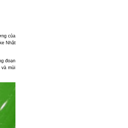
ượng của
ake Nhật
ng đoạn
i và mùi