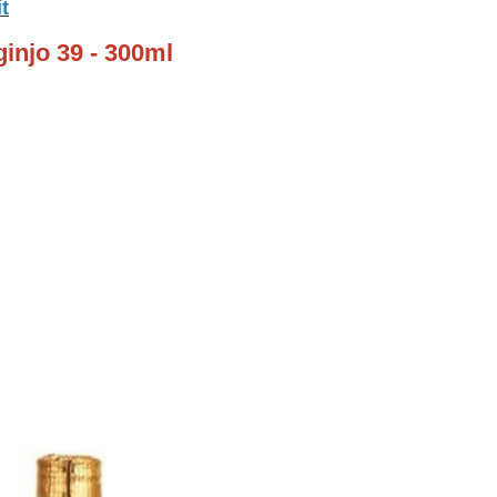
t
injo 39 - 300ml