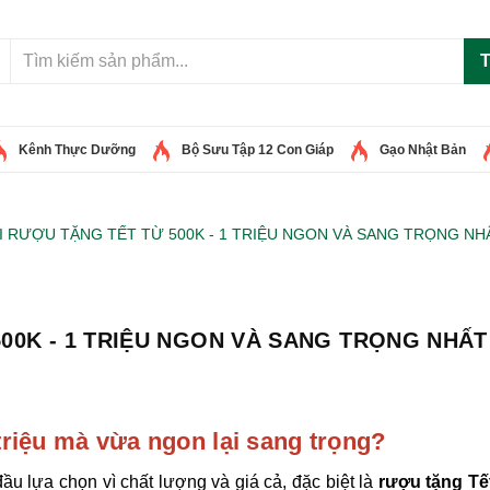
T
Kênh Thực Dưỡng
Bộ Sưu Tập 12 Con Giáp
Gạo Nhật Bản
I RƯỢU TẶNG TẾT TỪ 500K - 1 TRIỆU NGON VÀ SANG TRỌNG NH
500K - 1 TRIỆU NGON VÀ SANG TRỌNG NHẤT
 triệu mà vừa ngon lại sang trọng?
u lựa chọn vì chất lượng và giá cả, đặc biệt là
rượu tặng Tế