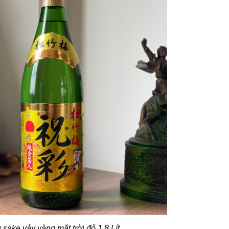
sake vảy vàng mặt trời đỏ 1,8 Lít