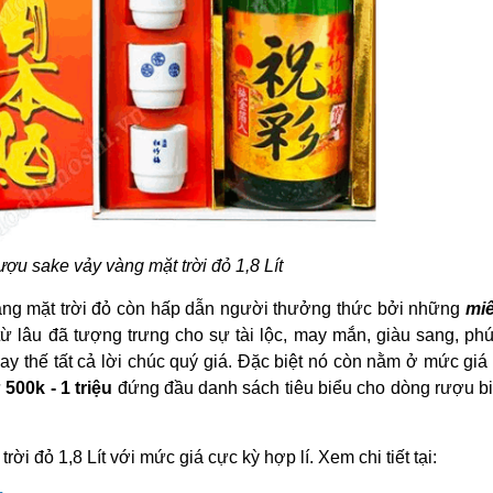
ợu sake vảy vàng mặt trời đỏ 1,8 Lít
àng mặt trời đỏ còn hấp dẫn người thưởng thức bởi những
mi
ừ lâu đã tượng trưng cho sự tài lộc, may mắn, giàu sang, phú
y thế tất cả lời chúc quý giá. Đặc biệt nó còn nằm ở mức giá 
ừ
500k - 1 triệu
đứng đầu danh sách tiêu biểu cho dòng rượu bi
i đỏ 1,8 Lít với mức giá cực kỳ hợp lí. Xem chi tiết tại: