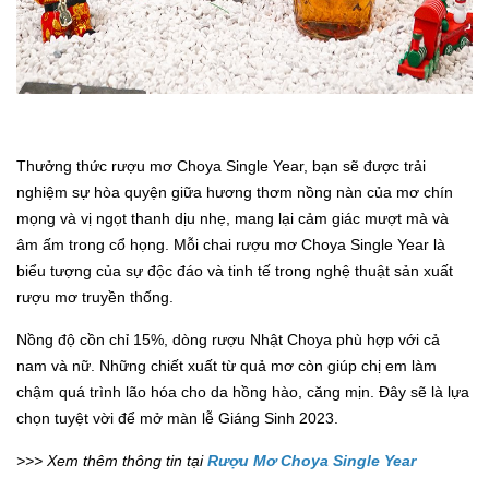
Thưởng thức rượu mơ Choya Single Year, bạn sẽ được trải
nghiệm sự hòa quyện giữa hương thơm nồng nàn của mơ chín
mọng và vị ngọt thanh dịu nhẹ, mang lại cảm giác mượt mà và
âm ấm trong cổ họng. Mỗi chai rượu mơ Choya Single Year là
biểu tượng của sự độc đáo và tinh tế trong nghệ thuật sản xuất
rượu mơ truyền thống.
Nồng độ cồn chỉ 15%, dòng rượu Nhật Choya phù hợp với cả
nam và nữ. Những chiết xuất từ quả mơ còn giúp chị em làm
chậm quá trình lão hóa cho da hồng hào, căng mịn. Đây sẽ là lựa
chọn tuyệt vời để mở màn lễ Giáng Sinh 2023.
>>> Xem thêm thông tin tại
Rượu Mơ Choya Single Year