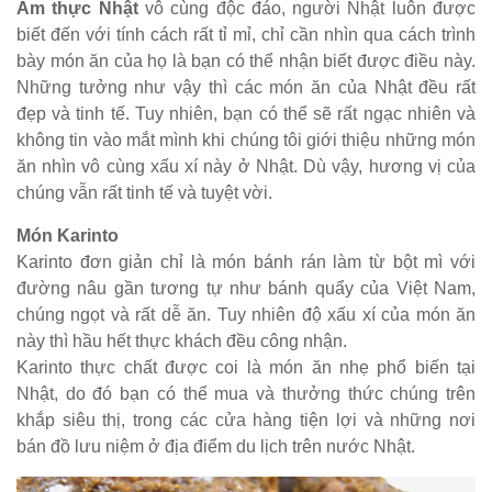
Ẩm thực Nhật
vô cùng độc đáo, người Nhật luôn được
biết đến với tính cách rất tỉ mỉ, chỉ cần nhìn qua cách trình
bày món ăn của họ là bạn có thể nhận biết được điều này.
Những tưởng như vậy thì các món ăn của Nhật đều rất
đẹp và tinh tế. Tuy nhiên, bạn có thể sẽ rất ngạc nhiên và
không tin vào mắt mình khi chúng tôi giới thiệu những món
ăn nhìn vô cùng xấu xí này ở Nhật. Dù vậy, hương vị của
chúng vẫn rất tinh tế và tuyệt vời.
Món Karinto
Karinto đơn giản chỉ là món bánh rán làm từ bột mì với
đường nâu gần tương tự như bánh quẩy của Việt Nam,
chúng ngọt và rất dễ ăn. Tuy nhiên độ xấu xí của món ăn
này thì hầu hết thực khách đều công nhận.
Karinto thực chất được coi là món ăn nhẹ phổ biến tại
Nhật, do đó bạn có thể mua và thưởng thức chúng trên
khắp siêu thị, trong các cửa hàng tiện lợi và những nơi
bán đồ lưu niệm ở địa điểm du lịch trên nước Nhật.