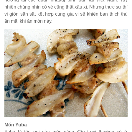
nhiên chúng nhìn có vẻ cũng thật xấu xí. Nhưng thực sự thì
vị giòn sần sật kết hợp cùng gia vị sẽ khiến bạn thích thú
ăn mãi khi ăn món này.
Món Yuba
Yuba là tên gọi của món váng đậu tươi thường có ở