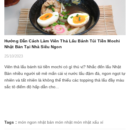
Hướng Dẫn Cách Làm Viên Thả Lẩu Bánh Túi Tiền Mochi
Nhật Bản Tại Nhà Siêu Ngon
25/10/2023
Viên thả lẩu bánh túi tiền mochi có gì thú vị? Nhắc đến lẩu Nhật
Bản nhiều người sẽ mê mẩn cái vị nước lẩu đậm đà, ngon ngọt tự
nhiên và tất nhiên là không thể thiếu các topping thả lẩu đầy màu
sắc tô điểm độ hấp dẫn cho...
Tags :
món ngon nhật bản
món nhật
món nhật xấu xí