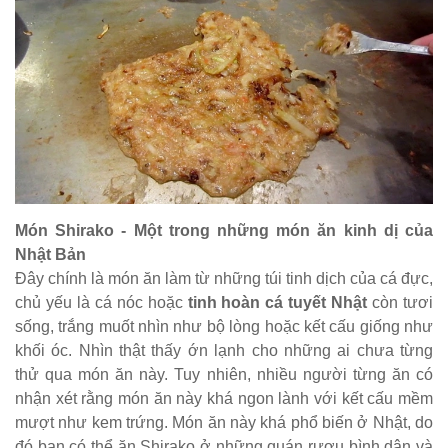
Món Shirako - Một trong những món ăn kinh dị của
Nhật Bản
Đây chính là món ăn làm từ những túi tinh dịch của cá đực,
chủ yếu là cá nóc hoặc
tinh hoàn cá tuyết Nhật
còn tươi
sống, trắng muốt nhìn như bộ lòng hoặc kết cấu giống như
khối óc. Nhìn thật thấy ớn lạnh cho những ai chưa từng
thử qua món ăn này. Tuy nhiên, nhiều người từng ăn có
nhận xét rằng món ăn này khá ngon lành với kết cấu mềm
mượt như kem trứng. Món ăn này khá phổ biến ở Nhật, do
đó bạn có thể ăn Shirako ở những quán rượu bình dân và