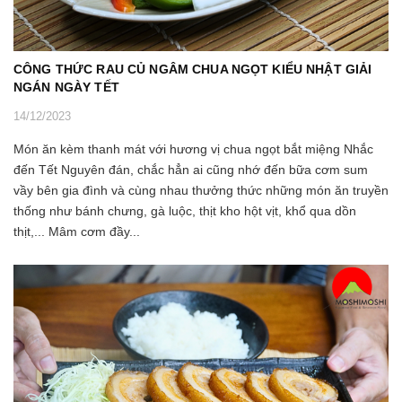
CÔNG THỨC RAU CỦ NGÂM CHUA NGỌT KIỂU NHẬT GIẢI
NGÁN NGÀY TẾT
14/12/2023
Món ăn kèm thanh mát với hương vị chua ngọt bắt miệng Nhắc
đến Tết Nguyên đán, chắc hẳn ai cũng nhớ đến bữa cơm sum
vầy bên gia đình và cùng nhau thưởng thức những món ăn truyền
thống như bánh chưng, gà luộc, thịt kho hột vịt, khổ qua dồn
thịt,... Mâm cơm đầy...