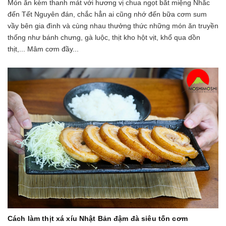
Món ăn kèm thanh mát với hương vị chua ngọt bắt miệng Nhắc
đến Tết Nguyên đán, chắc hẳn ai cũng nhớ đến bữa cơm sum
vầy bên gia đình và cùng nhau thưởng thức những món ăn truyền
thống như bánh chưng, gà luộc, thịt kho hột vịt, khổ qua dồn
thịt,... Mâm cơm đầy...
Cách làm thịt xá xíu Nhật Bản đậm đà siêu tốn cơm