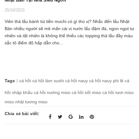
Nhật Bản Tại Nhà Siêu Ngon
25/10/2023
Viên thả lẩu bánh túi tiền mochi có gì thú vị? Nhắc đến lẩu Nhật
Bản nhiều người sẽ mê mẩn cái vị nước lẩu đậm đà, ngon ngọt tự
nhiên và tất nhiên là không thể thiếu các topping thả lẩu đầy màu
sắc tô điểm độ hấp dẫn cho...
Tags :
cá hồi
cá hồi làm sushi
cá hồi nauy
cá hồi nauy phi lê
cá
hồi nhập khẩu
cá hồi nướng miso
cá hồi sốt miso
cá hồi tươi
miso
miso nhật
tương miso
Chia sẻ bài viết: