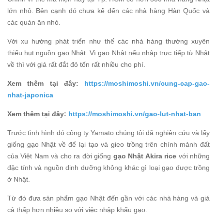
lớn nhỏ. Bên cạnh đó chưa kể đến các nhà hàng Hàn Quốc và
các quán ăn nhỏ.
Với xu hướng phát triển như thế các nhà hàng thường xuyên
thiếu hụt nguồn gạo Nhật. Vì gạo Nhật nếu nhập trực tiếp từ Nhật
về thì với giá rất đắt đỏ tốn rất nhiều cho phí.
Xem thêm tại đây:
https://moshimoshi.vn/cung-cap-gao-
nhat-japonica
Xem thêm tại đây:
https://moshimoshi.vn/gao-lut-nhat-ban
Trước tình hình đó công ty Yamato chúng tôi đã nghiên cứu và lấy
giống gạo Nhật về để lại tạo và gieo trồng trên chính mảnh đất
của Việt Nam và cho ra đời giống
gạo Nhật Akira rice
với những
đặc tính và nguồn dinh dưỡng không khác gì loại gạo được trồng
ở Nhật.
Từ đó đưa sản phẩm gạo Nhật đến gần với các nhà hàng và giá
cả thấp hơn nhiều so với việc nhập khẩu gạo.