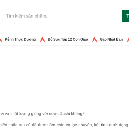
T
Kênh Thực Dưỡng
Bộ Sưu Tập 12 Con Giáp
Gạo Nhật Bản
vị và chất lượng giống với nước Dashi không?
ển hoặc rau củ đã được làm chín và lọc nhuyễn, kết tinh dưới dạng 