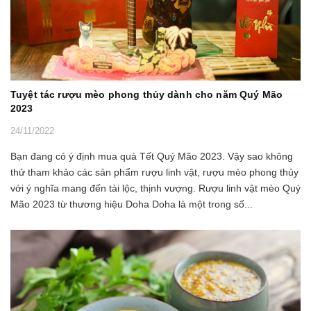
Tuyệt tác rượu mèo phong thủy dành cho năm Quý Mão
2023
24/11/2022
Bạn đang có ý định mua quà Tết Quý Mão 2023. Vậy sao không
thử tham khảo các sản phẩm rượu linh vật, rượu mèo phong thủy
với ý nghĩa mang đến tài lộc, thịnh vượng. Rượu linh vật mèo Quý
Mão 2023 từ thương hiệu Doha Doha là một trong số...