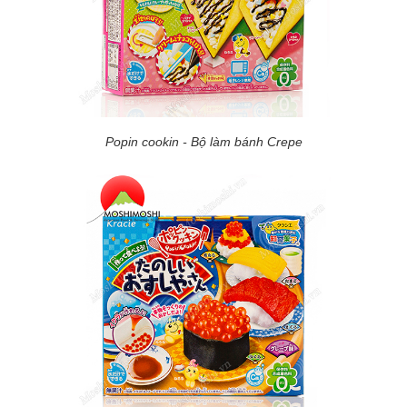
Popin cookin - Bộ làm bánh Crepe