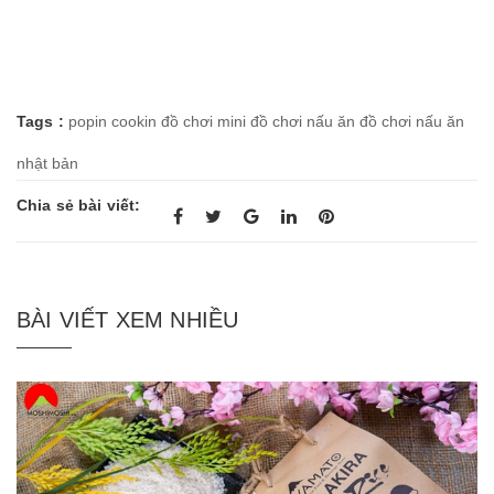
Tags :
popin cookin
đồ chơi mini
đồ chơi nấu ăn
đồ chơi nấu ăn
nhật bản
Chia sẻ bài viết:
BÀI VIẾT XEM NHIỀU