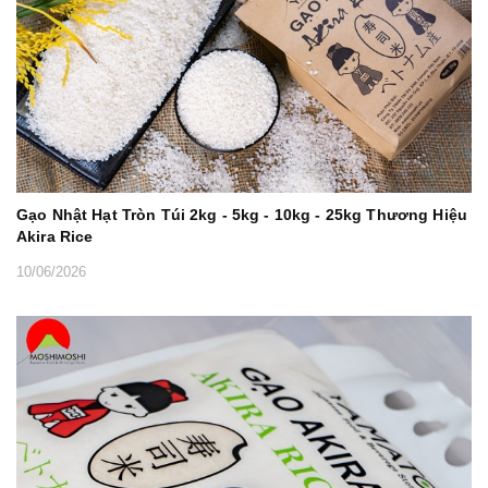
Gạo Nhật Hạt Tròn Túi 2kg - 5kg - 10kg - 25kg Thương Hiệu
Akira Rice
10/06/2026