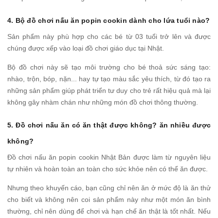
4. Bộ đồ chơi nấu ăn popin cookin dành cho lứa tuổi nào?
Sản phẩm này phù hợp cho các bé từ 03 tuổi trở lên và được
chúng được xếp vào loại đồ chơi giáo dục tại Nhật.
Bộ đồ chơi này sẽ tạo môi trường cho bé thoả sức sáng tạo:
nhào, trộn, bóp, nặn... hay tự tạo màu sắc yêu thích, từ đó tạo ra
những sản phẩm giúp phát triển tư duy cho trẻ rất hiệu quả mà lại
không gây nhàm chán như những món đồ chơi thông thường.
5. Đồ chơi nấu ăn có ăn thật được không? ăn nhiều được
không?
Đồ chơi nấu ăn popin cookin Nhật Bản được làm từ nguyên liệu
tự nhiên và hoàn toàn an toàn cho sức khỏe nên có thể ăn được.
Nhưng theo khuyến cáo, bạn cũng chỉ nên ăn ở mức độ là ăn thử
cho biết và không nên coi sản phẩm này như một món ăn bình
thường, chỉ nên dùng để chơi và hạn chế ăn thật là tốt nhất. Nếu