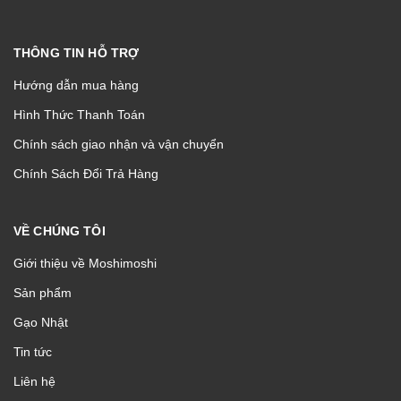
THÔNG TIN HỖ TRỢ
Hướng dẫn mua hàng
Hình Thức Thanh Toán
Chính sách giao nhận và vận chuyển
Chính Sách Đổi Trả Hàng
VỀ CHÚNG TÔI
Giới thiệu về Moshimoshi
Sản phẩm
Gạo Nhật
Tin tức
Liên hệ