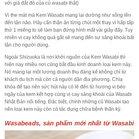
với giá đắt đỏ của củ wasabi thật)
Vị the mát mà Kem Wasabi mang lại dường như xông lên
đến tận não. Hãy cẩn thận ăn từng chút một thay vì hấp tấp
thử 1 miếng to sẽ làm bạn đứng hình mất vài giây đấy. Tuy
nhiên vị cay không quá gắt sẽ mang đến sự sảng khoái bất
tận cho người dùng.
Ngoài Shizuoka là nơi khởi nguồn của Kem Wasabi thì
hiện nay nhiều nơi cũng bắt đầu kinh doanh loại kem này.
Nó mang lại một lượng doanh thu đáng kể không chỉ từ
khách du lịch mà còn cả người dân địa phương. Chìa
khóa để tạo nên sức hút này có lẽ đến từ hương vị béo
ngậy của kem kết hợp cùng vị cay sảng khoái của Wasabi
Nhật Bản nổi tiếng. Đặc biệt, chính những củ Wasabi tạo
nên loại kem này còn có tác dụng chữa bệnh thần kỳ.
Wasabeads, sản phẩm mới nhất từ Wasabi