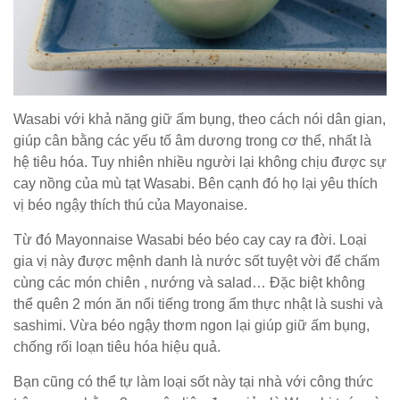
Wasabi với khả năng giữ ấm bụng, theo cách nói dân gian,
giúp cân bằng các yếu tố âm dương trong cơ thể, nhất là
hệ tiêu hóa. Tuy nhiên nhiều người lại không chịu được sự
cay nồng của mù tạt Wasabi. Bên cạnh đó họ lại yêu thích
vị béo ngậy thích thú của Mayonaise.
Từ đó Mayonnaise Wasabi béo béo cay cay ra đời. Loại
gia vị này được mệnh danh là nước sốt tuyệt vời để chấm
cùng các món chiên , nướng và salad… Đặc biệt không
thể quên 2 món ăn nổi tiếng trong ẩm thực nhật là sushi và
sashimi. Vừa béo ngậy thơm ngon lại giúp giữ ấm bụng,
chống rối loạn tiêu hóa hiệu quả.
Bạn cũng có thể tự làm loại sốt này tại nhà với công thức