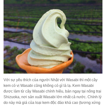
Với sự yêu thích của người Nhật với Wasabi thì một cây
kem có vị Wasabi cũng không có gì là lạ. Kem Wasabi
được làm từ cây Wasabi chính hiệu, bán ngay tại nông trại
Shizuoka, nơi sản xuất Wasabi lớn nhất cả nước. Chính lý
do này mà giá của loại kem độc đáo khá cao (tương xứng