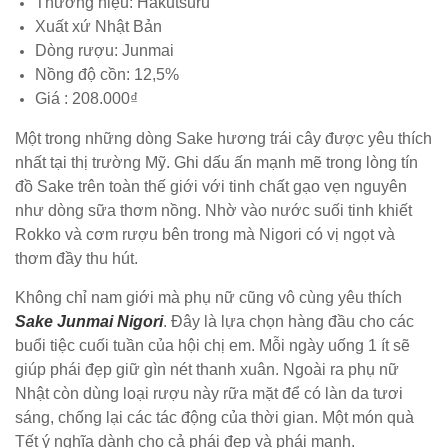
Thương hiệu: Hakutsuru
Xuất xứ Nhật Bản
Dòng rượu: Junmai
Nồng độ cồn: 12,5%
Giá : 208.000₫
Một trong những dòng Sake hương trái cây được yêu thích
nhất tại thị trường Mỹ. Ghi dấu ấn mạnh mẽ trong lòng tín
đồ Sake trên toàn thế giới với tinh chất gạo vẹn nguyên
như dòng sữa thơm nồng. Nhờ vào nước suối tinh khiết
Rokko và cơm rượu bên trong mà Nigori có vị ngọt và
thơm đầy thu hút.
Không chỉ nam giới mà phụ nữ cũng vô cùng yêu thích
Sake Junmai Nigori
. Đây là lựa chọn hàng đầu cho các
buổi tiệc cuối tuần của hội chị em. Mỗi ngày uống 1 ít sẽ
giúp phái đẹp giữ gìn nét thanh xuân. Ngoài ra phụ nữ
Nhật còn dùng loại rượu này rữa mặt để có làn da tươi
sáng, chống lại các tác động của thời gian. Một món quà
Tết ý nghĩa dành cho cả phái đẹp và phái mạnh.