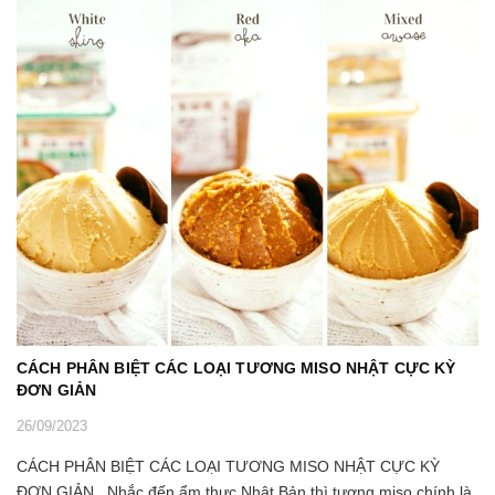
CÁCH PHÂN BIỆT CÁC LOẠI TƯƠNG MISO NHẬT CỰC KỲ
ĐƠN GIẢN
26/09/2023
CÁCH PHÂN BIỆT CÁC LOẠI TƯƠNG MISO NHẬT CỰC KỲ
ĐƠN GIẢN. Nhắc đến ẩm thực Nhật Bản thì tương miso chính là