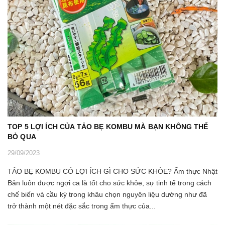
TOP 5 LỢI ÍCH CỦA TẢO BẸ KOMBU MÀ BẠN KHÔNG THỂ
BỎ QUA
29/09/2023
TẢO BẸ KOMBU CÓ LỢI ÍCH GÌ CHO SỨC KHỎE? Ẩm thực Nhật
Bản luôn được ngợi ca là tốt cho sức khỏe, sự tinh tế trong cách
chế biến và cầu kỳ trong khâu chọn nguyên liệu dường như đã
trở thành một nét đặc sắc trong ẩm thực của...