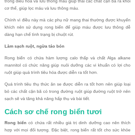
trong điều hòa và lưu thông máu giúp thải các chất cặn bã ra khỏi
cơ thể, giúp lọc máu và lưu thông máu.
Chính vì điều này mà các phụ nữ mang thai thường được khuyến
khích nên sử dụng rong biển để giúp máu được lưu thông dễ
dàng hạn chế tình trạng bị chuột rút.
Làm sạch ruột, ngừa táo bón
Rong biển có chứa hàm lượng calo thấp và chất Alga alkane
mannitol có chức năng giúp nuôi dưỡng các vi khuẩn có lợi cho
ruột giúp quá trình tiêu hóa được diễn ra tốt hơn.
Quá trình tiêu thụ thức ăn se được diễn ra tốt hơn nên giúp loại
bỏ các chất cặn bã có trong đường ruột giúp đường ruột trở nên
sạch sẽ và tăng khả năng hấp thụ và bài tiết.
Cách sơ chế rong biển tươi
Rong biển
có chứa rất nhiều giá trị dinh dưỡng cao nên thích
hợp với mọi đối tượng. Đặc biệt, rong biển rất tốt cho sức khỏe