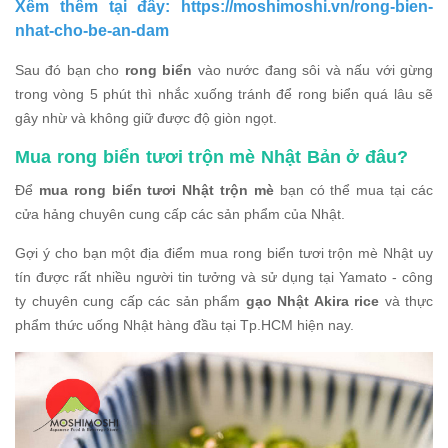
Xêm thêm tại đây:
https://moshimoshi.vn/rong-bien-
nhat-cho-be-an-dam
Sau đó bạn cho
rong biển
vào nước đang sôi và nấu với gừng
trong vòng 5 phút thì nhắc xuống tránh để rong biển quá lâu sẽ
gây nhừ và không giữ được độ giòn ngọt.
Mua rong biển tươi trộn mè Nhật Bản ở đâu?
Để
mua rong biển tươi Nhật trộn mè
bạn có thể mua tại các
cửa hảng chuyên cung cấp các sản phẩm của Nhật.
Gợi ý cho bạn một địa điểm mua rong biển tươi trộn mè Nhật uy
tín được rất nhiều người tin tưởng và sử dụng tại Yamato - công
ty chuyên cung cấp các sản phẩm
gạo Nhật Akira rice
và thực
phẩm thức uống Nhật hàng đầu tại Tp.HCM hiện nay.