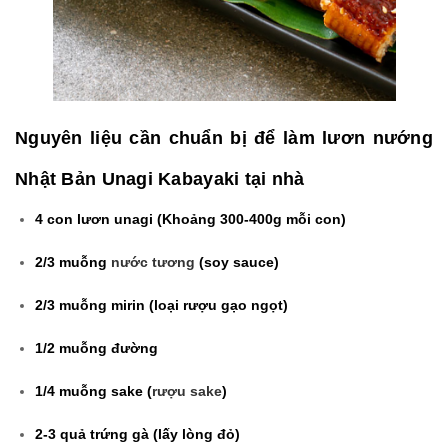
Nguyên liệu cần chuẩn bị để làm lươn nướng
Nhật Bản Unagi Kabayaki tại nhà
4 con lươn unagi (Khoảng 300-400g mỗi con)
2/3 muỗng
nước tương
(soy sauce)
2/3 muỗng mirin (loại rượu gạo ngọt)
1/2 muỗng đường
1/4 muỗng sake (
rượu sake
)
2-3 quả trứng gà (lấy lòng đỏ)