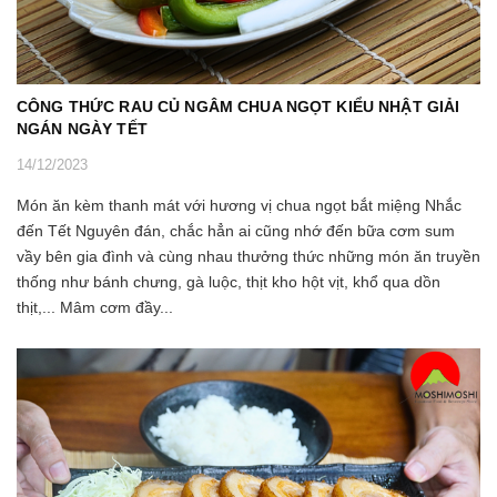
CÔNG THỨC RAU CỦ NGÂM CHUA NGỌT KIỂU NHẬT GIẢI
NGÁN NGÀY TẾT
14/12/2023
Món ăn kèm thanh mát với hương vị chua ngọt bắt miệng Nhắc
đến Tết Nguyên đán, chắc hẳn ai cũng nhớ đến bữa cơm sum
vầy bên gia đình và cùng nhau thưởng thức những món ăn truyền
thống như bánh chưng, gà luộc, thịt kho hột vịt, khổ qua dồn
thịt,... Mâm cơm đầy...