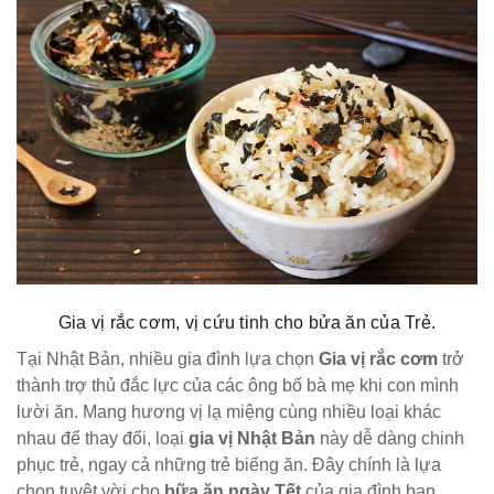
Gia vị rắc cơm, vị cứu tinh cho bửa ăn của Trẻ.
Tại Nhật Bản, nhiều gia đình lựa chọn
Gia vị rắc cơm
trở
thành trợ thủ đắc lực của các ông bố bà mẹ khi con mình
lười ăn. Mang hương vị lạ miệng cùng nhiều loại khác
nhau để thay đổi, loại
gia vị Nhật Bản
này dễ dàng chinh
phục trẻ, ngay cả những trẻ biếng ăn. Đây chính là lựa
chọn tuyệt vời cho
bữa ăn ngày Tết
của gia đình bạn.