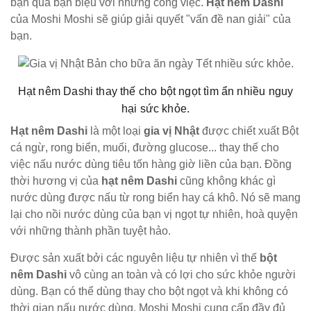
bạn quá bận biệu với những công việc.
Hạt nêm Dashi
của Moshi Moshi sẽ giúp giải quyết "vấn đề nan giải" của
bạn.
Hạt nêm Dashi thay thế cho bột ngọt tìm ẩn nhiều nguy
hại sức khỏe.
Hạt nêm Dashi
là một loại
gia vị Nhật
được chiết xuất Bột
cá ngừ, rong biển, muối, đường glucose... thay thế cho
việc nấu nước dùng tiêu tốn hàng giờ liền của bạn. Đồng
thời hương vị của
hạt nêm Dashi
cũng không khác gì
nước dùng được nấu từ rong biển hay cá khô. Nó sẽ mang
lại cho nồi nước dùng của bạn vị ngọt tự nhiên, hoà quyện
với những thành phần tuyệt hảo.
Được sản xuất bởi các nguyên liệu tự nhiên vì thế
bột
nêm Dashi
vô cùng an toàn và có lợi cho sức khỏe người
dùng. Bạn có thể dùng thay cho bột ngọt và khi không có
thời gian nấu nước dùng. Moshi Moshi cung cấp đầy đủ