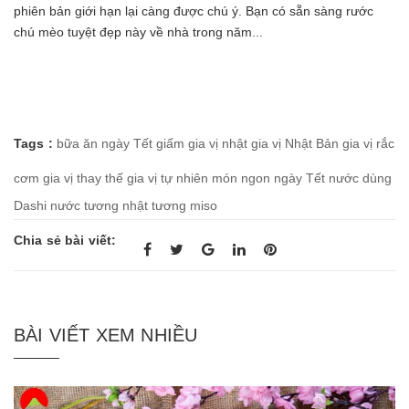
phiên bản giới hạn lại càng được chú ý. Bạn có sẵn sàng rước
chú mèo tuyệt đẹp này về nhà trong năm...
Tags :
bữa ăn ngày Tết
giấm
gia vị nhật
gia vị Nhật Bản
gia vị rắc
cơm
gia vị thay thế
gia vị tự nhiên
món ngon ngày Tết
nước dùng
Dashi
nước tương nhật
tương miso
Chia sẻ bài viết:
BÀI VIẾT XEM NHIỀU