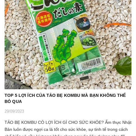
TOP 5 LỢI ÍCH CỦA TẢO BẸ KOMBU MÀ BẠN KHÔNG THỂ
BỎ QUA
29/09/2023
TẢO BẸ KOMBU CÓ LỢI ÍCH GÌ CHO SỨC KHỎE? Ẩm thực Nhật
Bản luôn được ngợi ca là tốt cho sức khỏe, sự tinh tế trong cách