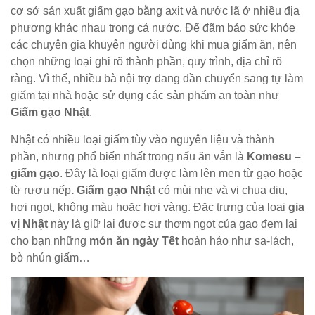
cơ sở sản xuất giấm gạo bằng axit và nước lã ở nhiều địa
phương khác nhau trong cả nước. Để đãm bảo sức khỏe
các chuyên gia khuyên người dùng khi mua giấm ăn, nên
chọn những loại ghi rõ thành phần, quy trình, địa chỉ rõ
ràng. Vì thế, nhiều bà nội trợ đang dần chuyển sang tự làm
giấm tại nhà hoặc sử dụng các sản phẩm an toàn như
Giấm gạo Nhật
.
Nhật có nhiều loại giấm tùy vào nguyên liệu và thành
phần, nhưng phổ biến nhất trong nấu ăn vẫn là
Komesu –
giấm gạo
. Đây là loại giấm được làm lên men từ gạo hoặc
từ rượu nếp
. Giấm gạo Nhật
có mùi nhẹ và vị chua dịu,
hơi ngọt, không màu hoặc hơi vàng. Đặc trưng của loại
gia
vị Nhật
này là giữ lại được sự thơm ngọt của gạo đem lại
cho bạn những
món ăn ngày Tết
hoàn hảo như sa-lách,
bò nhún giấm…