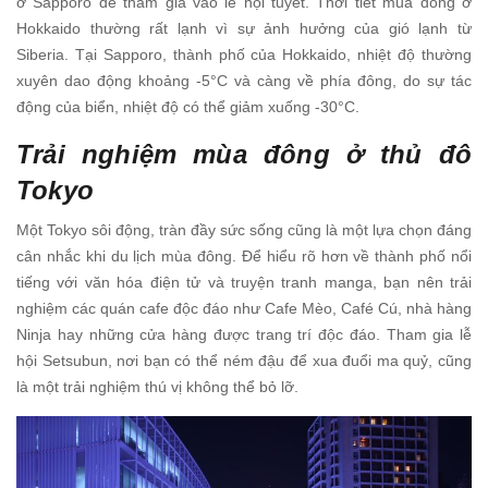
ở Sapporo để tham gia vào lễ hội tuyết. Thời tiết mùa đông ở
Hokkaido thường rất lạnh vì sự ảnh hưởng của gió lạnh từ
Siberia. Tại Sapporo, thành phố của Hokkaido, nhiệt độ thường
xuyên dao động khoảng -5°C và càng về phía đông, do sự tác
động của biển, nhiệt độ có thể giảm xuống -30°C.
Trải nghiệm mùa đông ở thủ đô
Tokyo
Một Tokyo sôi động, tràn đầy sức sống cũng là một lựa chọn đáng
cân nhắc khi du lịch mùa đông. Để hiểu rõ hơn về thành phố nổi
tiếng với văn hóa điện tử và truyện tranh manga, bạn nên trải
nghiệm các quán cafe độc đáo như Cafe Mèo, Café Cú, nhà hàng
Ninja hay những cửa hàng được trang trí độc đáo. Tham gia lễ
hội Setsubun, nơi bạn có thể ném đậu để xua đuổi ma quỷ, cũng
là một trải nghiệm thú vị không thể bỏ lỡ.