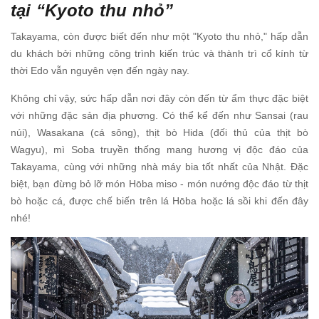
tại “Kyoto thu nhỏ”
Takayama, còn được biết đến như một "Kyoto thu nhỏ," hấp dẫn
du khách bởi những công trình kiến trúc và thành trì cổ kính từ
thời Edo vẫn nguyên vẹn đến ngày nay.
Không chỉ vậy, sức hấp dẫn nơi đây còn đến từ ẩm thực đặc biệt
với những đặc sản địa phương. Có thể kể đến như Sansai (rau
núi), Wasakana (cá sông), thịt bò Hida (đối thủ của thịt bò
Wagyu), mì Soba truyền thống mang hương vị độc đáo của
Takayama, cùng với những nhà máy bia tốt nhất của Nhật. Đặc
biệt, bạn đừng bỏ lỡ món Hōba miso - món nướng độc đáo từ thịt
bò hoặc cá, được chế biến trên lá Hōba hoặc lá sồi khi đến đây
nhé!