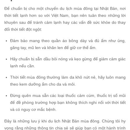
Để chuẩn bị cho một chuyến du lịch mùa đông tại Nhật Bản, nơi
thời tiết lạnh hơn so với Việt Nam, bạn nên tuân theo những lời
khuyên sau để tránh cảm lạnh hay các vấn đề sức khỏe do thay
đổi thời tiết đột ngột:
Đảm bảo mang theo quần áo bông dày và đủ ấm như ủng,
găng tay, mũ len và khăn len để giữ cơ thể ấm.
Hãy chuẩn bị sẵn dầu bôi nóng và kẹo gừng để giảm cảm giác
lạnh nếu cần.
Thời tiết mùa đông thường làm da khô nứt nẻ, hãy luôn mang
theo kem dưỡng ẩm cho da và môi.
Đừng quên mua sẵn các loại thuốc cảm cúm, thuốc trị sổ mũi
để đề phòng trường hợp bạn không thích nghi nổi với thời tiết
và có nguy cơ mắc bệnh.
Đây là những lưu ý khi du lịch Nhật Bản mùa đông. Chúng tôi hy
vọng rằng những thông tin chia sẻ sẽ giúp bạn có một hành trình