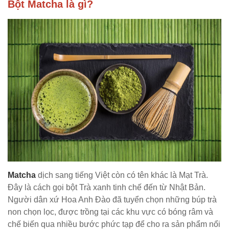
Bột Matcha là gì?
Matcha
dịch sang tiếng Việt còn có tên khác là Mạt Trà.
Đây là cách gọi bột Trà xanh tinh chế đến từ Nhật Bản.
Người dân xứ Hoa Anh Đào đã tuyển chọn những búp trà
non chọn lọc, được trồng tại các khu vực có bóng râm và
chế biến qua nhiều bước phức tạp để cho ra sản phẩm nổi