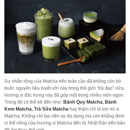
Sự nhân rộng của Matcha trên toàn cầu đã không còn bó
buộc nguyên liệu tuyệt vời này trong thế giới “trà đạo” nữa,
hương vị đặc trưng này đã góp mặt trong nhiều món ngon.
Trong đó có thể kể đến như:
Bánh Quy Matcha, Bánh
Kem Matcha, Trà Sữa Matcha
hay thậm chí là sợi mì vị
Matcha. Không chỉ tạo nên sự đa dạng mà còn khẳng định
vị thế riêng của hương vị Matcha đến từ Nhật Bản trên bản
đồ ẩm thực thế giới.