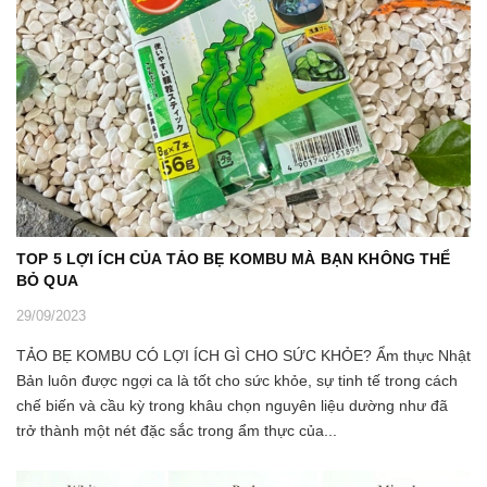
TOP 5 LỢI ÍCH CỦA TẢO BẸ KOMBU MÀ BẠN KHÔNG THỂ
BỎ QUA
29/09/2023
TẢO BẸ KOMBU CÓ LỢI ÍCH GÌ CHO SỨC KHỎE? Ẩm thực Nhật
Bản luôn được ngợi ca là tốt cho sức khỏe, sự tinh tế trong cách
chế biến và cầu kỳ trong khâu chọn nguyên liệu dường như đã
trở thành một nét đặc sắc trong ẩm thực của...