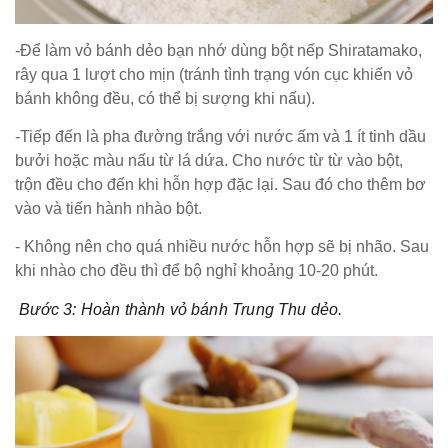
-Để làm vỏ bánh dẻo bạn nhớ dùng bột nếp Shiratamako,
rây qua 1 lượt cho mịn (tránh tình trạng vón cục khiến vỏ
bánh không đều, có thể bị sượng khi nấu).
-Tiếp đến là pha đường trắng với nước ấm và 1 ít tinh dầu
bưởi hoặc màu nấu từ lá dứa. Cho nước từ từ vào bột,
trộn đều cho đến khi hỗn hợp đặc lại. Sau đó cho thêm bơ
vào và tiến hành nhào bột.
- Không nên cho quá nhiều nước hỗn hợp sẽ bị nhão. Sau
khi nhào cho đều thì để bộ nghỉ khoảng 10-20 phút.
​ Bước 3: Hoàn thành vỏ bánh Trung Thu dẻo.