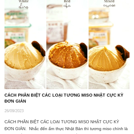
CÁCH PHÂN BIỆT CÁC LOẠI TƯƠNG MISO NHẬT CỰC KỲ
ĐƠN GIẢN
26/09/2023
CÁCH PHÂN BIỆT CÁC LOẠI TƯƠNG MISO NHẬT CỰC KỲ
ĐƠN GIẢN. Nhắc đến ẩm thực Nhật Bản thì tương miso chính là