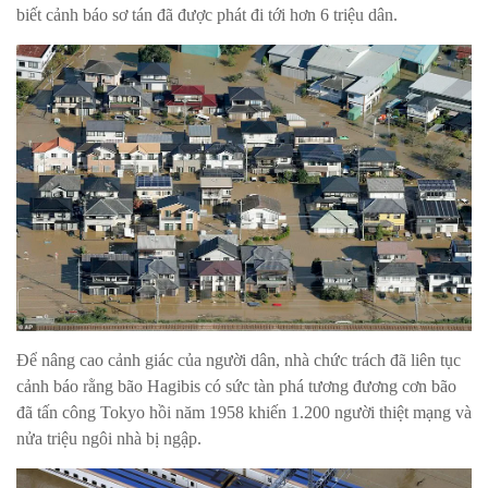
biết cảnh báo sơ tán đã được phát đi tới hơn 6 triệu dân.
Để nâng cao cảnh giác của người dân, nhà chức trách đã liên tục
cảnh báo rằng bão Hagibis có sức tàn phá tương đương cơn bão
đã tấn công Tokyo hồi năm 1958 khiến 1.200 người thiệt mạng và
nửa triệu ngôi nhà bị ngập.