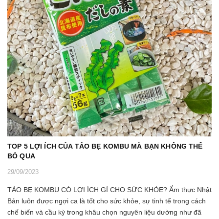
TOP 5 LỢI ÍCH CỦA TẢO BẸ KOMBU MÀ BẠN KHÔNG THỂ
BỎ QUA
29/09/2023
TẢO BẸ KOMBU CÓ LỢI ÍCH GÌ CHO SỨC KHỎE? Ẩm thực Nhật
Bản luôn được ngợi ca là tốt cho sức khỏe, sự tinh tế trong cách
chế biến và cầu kỳ trong khâu chọn nguyên liệu dường như đã