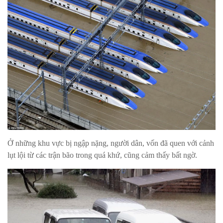
Ở những khu vực bị ngập nặng, người dân, vốn đã quen với cảnh
lụt lội từ các trận bão trong quá khứ, cũng cảm thấy bất ngờ.