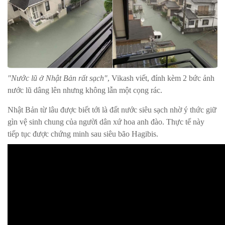
"Nước lũ ở Nhật Bản rất sạch"
, Vikash viết, đính kèm 2 bức ảnh
nước lũ dâng lên nhưng không lẫn một cọng rác.
Nhật Bản từ lâu được biết tới là đất nước siêu sạch nhờ ý thức giữ
gìn vệ sinh chung của người dân xứ hoa anh đào. Thực tế này
tiếp tục được chứng minh sau siêu bão Hagibis.