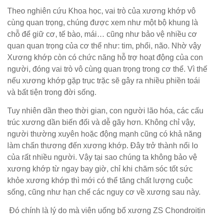
Theo nghiên cứu Khoa học, vai trò của xương khớp vô
cùng quan trọng, chúng được xem như một bộ khung là
chỗ để giữ cơ, tế bào, mái… cũng như bảo vệ nhiều cơ
quan quan trọng của cơ thể như: tim, phổi, não. Nhờ vậy
Xương khớp còn có chức năng hỗ trợ hoạt động của con
người, đóng vai trò vô cùng quan trọng trong cơ thể. Vì thế
nếu xương khớp gặp trục trặc sẽ gây ra nhiều phiền toái
và bất tiện trong đời sống.
Tuy nhiên dần theo thời gian, con người lão hóa, các cấu
trúc xương dần biến đổi và dễ gãy hơn. Không chỉ vậy,
người thường xuyên hoặc động mạnh cũng có khả năng
làm chấn thương đến xương khớp. Đây trở thành nổi lo
của rất nhiều người. Vậy tại sao chúng ta không bảo vệ
xương khớp từ ngay bay giờ, chỉ khi chăm sóc tốt sức
khỏe xương khớp thì mới có thể tăng chất lượng cuộc
sống, cũng như hạn chế các nguy cơ về xương sau này.
Đó chính là lý do mà viên uống bổ xương ZS Chondroitin