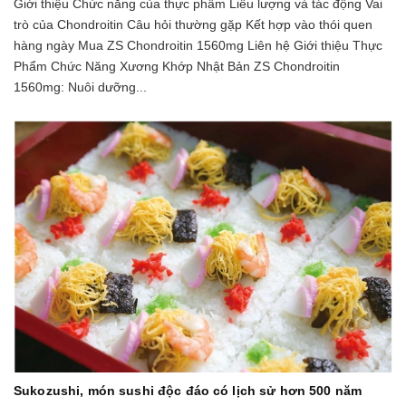
Giới thiệu Chức năng của thực phẩm Liều lượng và tác động Vai
trò của Chondroitin Câu hỏi thường gặp Kết hợp vào thói quen
hàng ngày Mua ZS Chondroitin 1560mg Liên hệ Giới thiệu Thực
Phẩm Chức Năng Xương Khớp Nhật Bản ZS Chondroitin
1560mg: Nuôi dưỡng...
Sukozushi, món sushi độc đáo có lịch sử hơn 500 năm