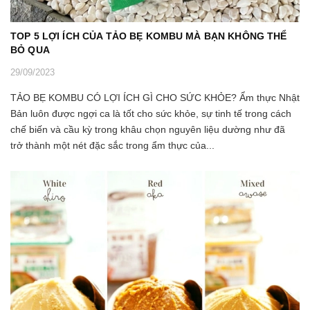
TOP 5 LỢI ÍCH CỦA TẢO BẸ KOMBU MÀ BẠN KHÔNG THỂ
BỎ QUA
29/09/2023
TẢO BẸ KOMBU CÓ LỢI ÍCH GÌ CHO SỨC KHỎE? Ẩm thực Nhật
Bản luôn được ngợi ca là tốt cho sức khỏe, sự tinh tế trong cách
chế biến và cầu kỳ trong khâu chọn nguyên liệu dường như đã
trở thành một nét đặc sắc trong ẩm thực của...