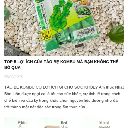
TOP 5 LỢI ÍCH CỦA TẢO BẸ KOMBU MÀ BẠN KHÔNG THỂ
BỎ QUA
29/09/2023
TẢO BẸ KOMBU CÓ LỢI ÍCH GÌ CHO SỨC KHỎE? Ẩm thực Nhật
Bản luôn được ngợi ca là tốt cho sức khỏe, sự tinh tế trong cách
chế biến và cầu kỳ trong khâu chọn nguyên liệu dường như đã
trở thành một nét đặc sắc trong ẩm thực của...