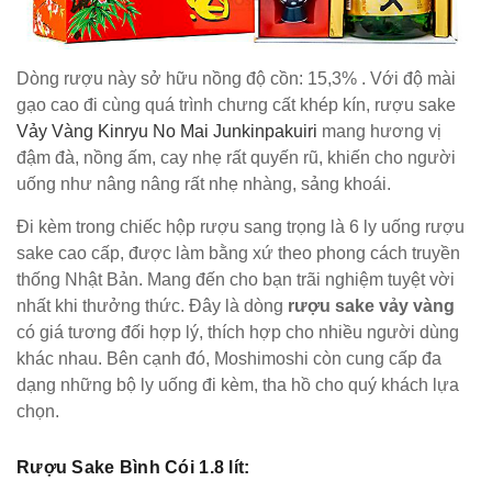
Dòng rượu này sở hữu nồng độ cồn: 15,3% . Với độ mài
gạo cao đi cùng quá trình chưng cất khép kín, rượu sake
Vảy Vàng Kinryu No Mai Junkinpakuiri
mang hương vị
đậm đà, nồng ấm, cay nhẹ rất quyến rũ, khiến cho người
uống như nâng nâng rất nhẹ nhàng, sảng khoái.
Đi kèm trong chiếc hộp rượu sang trọng là 6 ly uống rượu
sake cao cấp, được làm bằng xứ theo phong cách truyền
thống Nhật Bản. Mang đến cho bạn trãi nghiệm tuyệt vời
nhất khi thưởng thức. Đây là dòng
rượu sake vảy vàng
có giá tương đối hợp lý, thích hợp cho nhiều người dùng
khác nhau. Bên cạnh đó, Moshimoshi còn cung cấp đa
dạng những bộ ly uống đi kèm, tha hồ cho quý khách lựa
chọn.
Rượu Sake Bình Cói 1.8 lít: