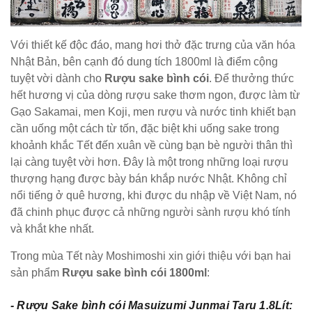
Với thiết kế độc đáo, mang hơi thở đặc trưng của văn hóa
Nhật Bản, bên cạnh đó dung tích 1800ml là điểm cộng
tuyệt vời dành cho
Rượu sake bình cói
. Để thưởng thức
hết hương vị của dòng rượu sake thơm ngon, được làm từ
Gạo Sakamai, men Koji, men rượu và nước tinh khiết bạn
cần uống một cách từ tốn, đặc biệt khi uống sake trong
khoảnh khắc Tết đến xuân về cùng bạn bè người thân thì
lại càng tuyệt vời hơn. Đây là một trong những loại rượu
thượng hạng được bày bán khắp nước Nhật. Không chỉ
nổi tiếng ở quê hương, khi được du nhập về Việt Nam, nó
đã chinh phục được cả những người sành rượu khó tính
và khắt khe nhất.
Trong mùa Tết này Moshimoshi xin giới thiệu với bạn hai
sản phẩm
Rượu sake bình cói 1800ml
:
- Rượu Sake bình cói Masuizumi Junmai Taru 1.8Lít: