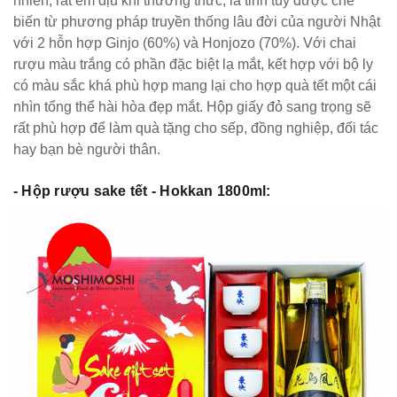
nhiên, rất êm dịu khi thưởng thức, là tinh túy được chế
biến từ phương pháp truyền thống lâu đời của người Nhật
với 2 hỗn hợp Ginjo (60%) và Honjozo (70%). Với chai
rượu màu trắng có phần đặc biệt lạ mắt, kết hợp với bộ ly
có màu sắc khá phù hợp mang lại cho hợp quà tết một cái
nhìn tổng thể hài hòa đẹp mắt. Hộp giấy đỏ sang trọng sẽ
rất phù hợp để làm quà tặng cho sếp, đồng nghiệp, đối tác
hay bạn bè người thân.
- Hộp rượu
sake
tết - Hokkan 1800ml: