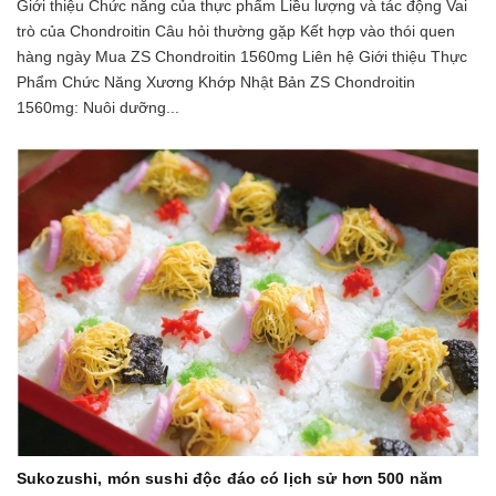
Giới thiệu Chức năng của thực phẩm Liều lượng và tác động Vai
trò của Chondroitin Câu hỏi thường gặp Kết hợp vào thói quen
hàng ngày Mua ZS Chondroitin 1560mg Liên hệ Giới thiệu Thực
Phẩm Chức Năng Xương Khớp Nhật Bản ZS Chondroitin
1560mg: Nuôi dưỡng...
Sukozushi, món sushi độc đáo có lịch sử hơn 500 năm