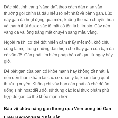
Đặc biệt tình trạng “vàng da”, theo cách dân gian vẫn
thường gọi chính là dấu hiệu rõ nét nhất về bệnh gan. Lúc
này gan đã hoạt động quá mức, không thể nào chuyển hóa
và thanh thải được sắc tố mật có tên là bilirubin. Gây nên
vàng da và lòng trắng mắt chuyển sang màu vàng.
Ngoài ra khi cơ thể đột nhiên cảm thấy mệt mỏi, khó chịu
cũng là một trong những dấu hiệu cho thấy gan của bạn đã
có vấn đề. Cần phải tìm biện pháp bảo vệ gan từ ngay bây
giờ.
Để biết gan của bạn có khỏe mạnh hay không tốt nhất là
nên đến thăm khám tại các cơ quan y tế, khám tổng quát
thường xuyên. Không chỉ vậy bạn cần phải có chế độ ăn
uống sinh hoạt điều độ, sử dụng các loại thực phẩm phù
hợp để gan có thể khỏe mạnh hơn.
Bảo vệ chức năng gan thông qua Viên uống bổ Gan
Liver Hydrolysate Nhật Bản