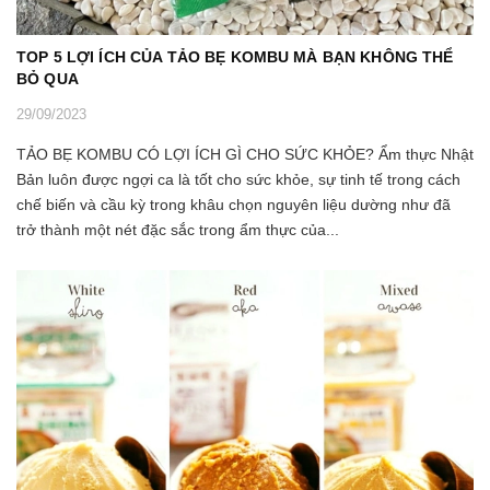
TOP 5 LỢI ÍCH CỦA TẢO BẸ KOMBU MÀ BẠN KHÔNG THỂ
BỎ QUA
29/09/2023
TẢO BẸ KOMBU CÓ LỢI ÍCH GÌ CHO SỨC KHỎE? Ẩm thực Nhật
Bản luôn được ngợi ca là tốt cho sức khỏe, sự tinh tế trong cách
chế biến và cầu kỳ trong khâu chọn nguyên liệu dường như đã
trở thành một nét đặc sắc trong ẩm thực của...