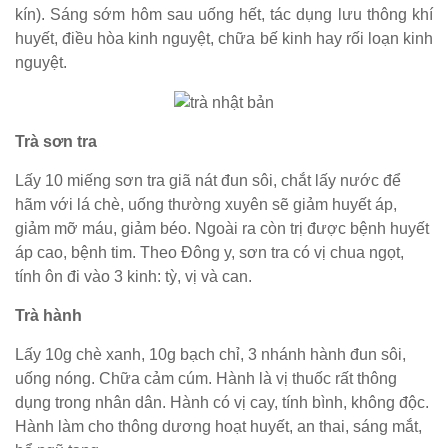
kín). Sáng sớm hôm sau uống hết, tác dụng lưu thông khí
huyết, điều hòa kinh nguyệt, chữa bế kinh hay rối loạn kinh
nguyệt.
Trà sơn tra
Lấy 10 miếng sơn tra giã nát đun sôi, chắt lấy nước để
hãm với lá chè, uống thường xuyên sẽ giảm huyết áp,
giảm mỡ máu, giảm béo. Ngoài ra còn trị được bệnh huyết
áp cao, bệnh tim. Theo Đông y, sơn tra có vị chua ngọt,
tính ôn đi vào 3 kinh: tỳ, vị và can.
Trà hành
Lấy 10g chè xanh, 10g bạch chỉ, 3 nhánh hành đun sôi,
uống nóng. Chữa cảm cúm. Hành là vị thuốc rất thông
dụng trong nhân dân. Hành có vị cay, tính bình, không độc.
Hành làm cho thông dương hoạt huyết, an thai, sáng mắt,