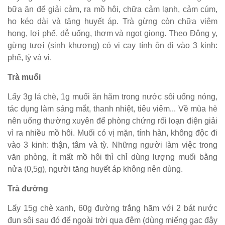
bữa ăn để giải cảm, ra mồ hôi, chữa cảm lạnh, cảm cúm,
ho kéo dài và tăng huyết áp. Trà gừng còn chữa viêm
họng, lợi phế, dễ uống, thơm và ngọt giọng. Theo Đông y,
gừng tươi (sinh khương) có vị cay tính ôn đi vào 3 kinh:
phế, tỳ và vị.
Trà muối
Lấy 3g lá chè, 1g muối ăn hãm trong nước sôi uống nóng,
tác dụng làm sáng mắt, thanh nhiệt, tiêu viêm... Về mùa hè
nên uống thường xuyên để phòng chứng rối loạn điện giải
vì ra nhiều mồ hôi. Muối có vị mặn, tính hàn, không độc đi
vào 3 kinh: thận, tâm và tỳ. Những người làm việc trong
văn phòng, ít mất mồ hôi thì chỉ dùng lượng muối bằng
nửa (0,5g), người tăng huyết áp không nên dùng.
Trà đường
Lấy 15g chè xanh, 60g đường trắng hãm với 2 bát nước
đun sôi sau đó để ngoài trời qua đêm (dùng miếng gạc đậy