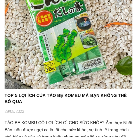
TOP 5 LỢI ÍCH CỦA TẢO BẸ KOMBU MÀ BẠN KHÔNG THỂ
BỎ QUA
29/09/2023
TẢO BẸ KOMBU CÓ LỢI ÍCH GÌ CHO SỨC KHỎE? Ẩm thực Nhật
Bản luôn được ngợi ca là tốt cho sức khỏe, sự tinh tế trong cách
chế biến và cầu kỳ trong khâu chọn nguyên liệu dường như đã