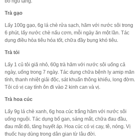
bổ ngũ tạng.
Trà gạo
Lấy 100g gạo, 6g lá chè rửa sạch, hãm với nước sôi trong
6 phút, lấy nước chè nấu cơm, mỗi ngày ăn một lần. Tác
dụng điều hòa tiêu hóa tốt, chữa đầy bụng khó tiêu.
Trà tỏi
Lấy 1 củ tỏi giã nhỏ, 60g trà hãm với nước sôi uống cả
ngày, uống trong 7 ngày. Tác dụng chữa bệnh ly amip mãn
tính, thanh nhiệt giải độc, sát khuẩn thông khiếu, long đờm.
Tỏi có vị cay tính ôn đi vào 2 kinh can và vị.
Trà hoa cúc
Lấy 9g lá chè xanh, 6g hoa cúc trắng hãm với nước sôi
uống nguội. Tác dụng bổ gan, sáng mắt, chữa đau đầu,
đau mắt đỏ, tăng huyết áp. Hoa cúc có vị cay, tê, nóng. Vị
thuốc hay dùng trong dân gian từ lâu đời.