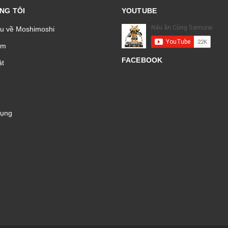
NG TÔI
YOUTUBE
ệu về Moshimoshi
̉m
FACEBOOK
t
Dụng