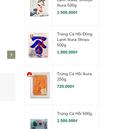
Ikura 500g
1.500.000₫
Trứng Cá Hồi Đông
Lạnh Ikura Shoyu
500g
1.900.000₫
next
Trứng Cá Hồi Ikura
250g
Trứng cá hồi Ikura 250g
Trứng cá 
725.000₫
725.000₫
1.500.000
Trứng Cá Hồi 500g
1.500.000₫