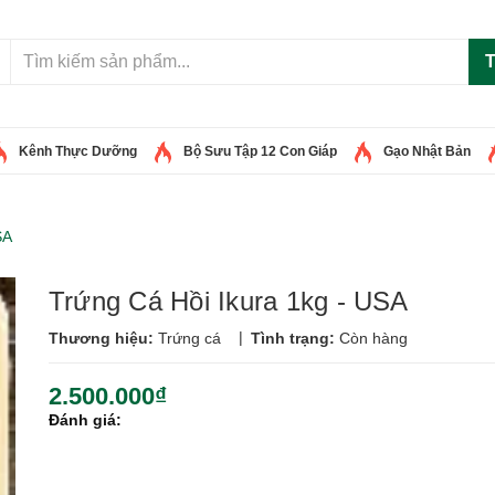
T
Kênh Thực Dưỡng
Bộ Sưu Tập 12 Con Giáp
Gạo Nhật Bản
SA
Trứng Cá Hồi Ikura 1kg - USA
|
Thương hiệu:
Trứng cá
Tình trạng:
Còn hàng
2.500.000₫
Đánh giá: