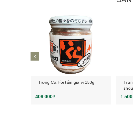
prev
- USA
Trứng Cá Hồi tẩm gia vị 150g
Trứn
shou
409.000₫
1.500