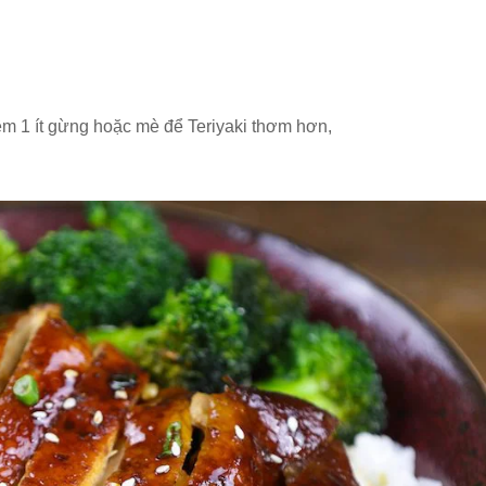
hêm 1 ít gừng hoặc mè để Teriyaki thơm hơn,