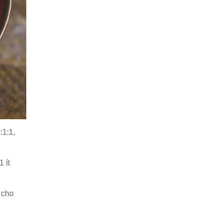
:1:1,
 ít
g cho