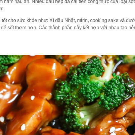
 năm nấu ăn. Nhiều đầu bếp đã cải tiến công thức của loại sốt
ơn.
tốt cho sức khỏe như: Xì dầu Nhật, mirin, cooking sake và đư
 để sốt thơm hơn. Các thành phần này kết hợp với nhau tạo nên