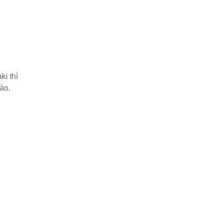
ki thì
ào.