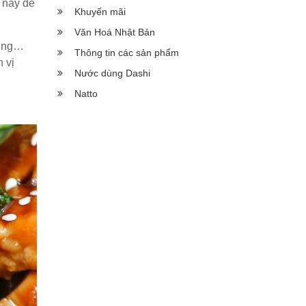
 này để
Khuyến mãi
Văn Hoá Nhật Bản
ờng…
Thông tin các sản phẩm
 vị
Nước dùng Dashi
Natto