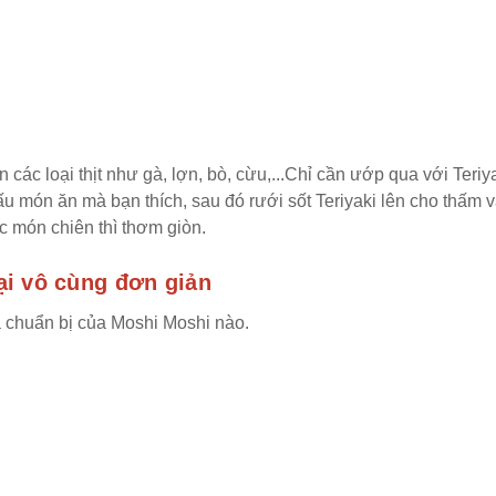
n các loại thịt như gà, lợn, bò, cừu,...Chỉ cần ướp qua với Teriya
ấu món ăn mà bạn thích, sau đó rưới sốt Teriyaki lên cho thấm v
 món chiên thì thơm giòn.
ại vô cùng đơn giản
à chuẩn bị của Moshi Moshi nào.