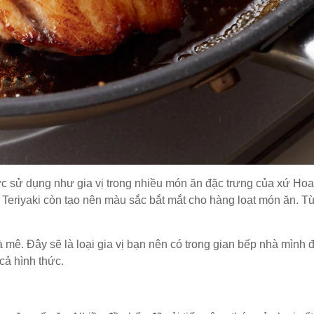
được sử dụng như gia vị trong nhiều món ăn đặc trưng của xứ Ho
Teriyaki còn tạo nên màu sắc bắt mắt cho hàng loạt món ăn. T
 mê. Đây sẽ là loại gia vị bạn nên có trong gian bếp nhà mình 
cả hình thức.