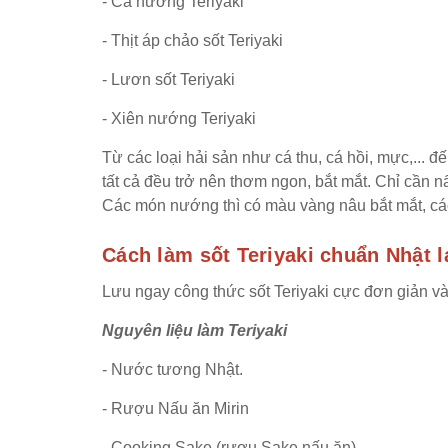
- Cá nướng Teriyaki
- Thịt áp chảo sốt Teriyaki
- Lươn sốt Teriyaki
- Xiên nướng Teriyaki
Từ các loại hải sản như cá thu, cá hồi, mực,... đế
tất cả đều trở nên thơm ngon, bắt mắt. Chỉ cần n
Các món nướng thì có màu vàng nâu bắt mắt, các
Cách làm sốt Teriyaki chuẩn Nhật l
Lưu ngay công thức sốt Teriyaki cực đơn giản v
Nguyên liệu làm Teriyaki
- Nước tương Nhật.
- Rượu Nấu ăn Mirin
- Cooking Sake (rượu Sake nấu ăn)