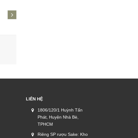
next
Bột chiên Tempura Ko Showa
Gạo Nhật 
700g
115.000₫
675.000₫
LIÊN HỆ
1806/120/1 Huỳnh Tấn
Phát, Huyện Nhà Bè,
TPHCM
Riêng SP rượu Sake: Kho