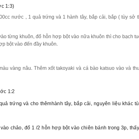
ớc 1:3)
0cc nước , 1 quả trứng và 1 hành tây, bắp cải, bắp ( tùy sở t
vào từng khuôn, đổ hỗn hợp bột vào nữa khuôn thì cho bạch tu
hợp bột vào đến đầy khuôn.
 màu vàng nâu. Thêm xốt takoyaki và cá bào katsuo vào và t
ước 1:2
uả trứng và cho thêmhành tây, bắp cải, nguyên liệu khác t
ào chảo, đổ 1 /2 hỗn hợp bột vào chiên bánh trong 3p, thấ