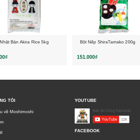
Nhật Bản Akira Rice 5kg
Bột Nếp ShiraTamako 200g
00₫
151.000₫
NG TÔI
YOUTUBE
ệu về Moshimoshi
̉m
FACEBOOK
t