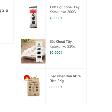
Tinh Bột Khoai Tây
g 2 p
Katakuriko 200G
70.000₫
Bột Khoai Tây
Katakuriko 220g
90.000₫
Gạo Nhật Bản Akira
Rice 2Kg
60.000₫