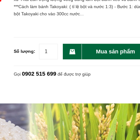
***Cách làm bánh Takoyaki: ( tỉ lệ bột và nước 1:3) - Bước 1: d
bột Takoyaki cho vào 300cc nước...
Mua sản phẩm
Số lượng:
0902 515 699
Gọi
để được trợ giúp