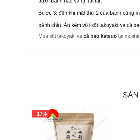
dưới bánh nâu vàng, lật lại.
Bước 3: đến khi mặt thứ 2 của bánh cũng màu 
bánh chín. Ăn kèm với sốt takoyaki và cá bà
Mua sốt takoyaki và
cá bào katsuo
tại moshi
SẢN
-
17%