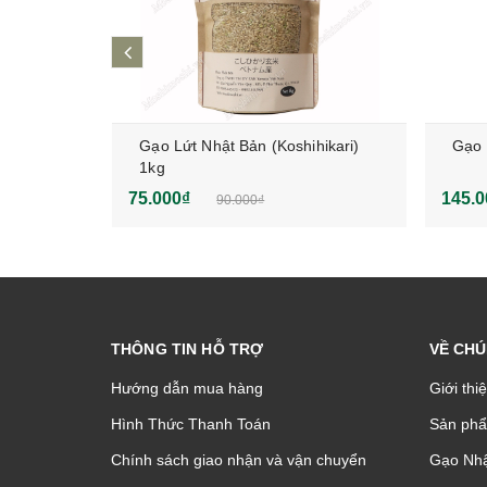
prev
50g
Gạo Lứt Nhật Bản (Koshihikari)
Gạo 
1kg
75.000₫
145.0
90.000₫
THÔNG TIN HỖ TRỢ
VỀ CHÚ
Hướng dẫn mua hàng
Giới thi
Hình Thức Thanh Toán
Sản phâ
Chính sách giao nhận và vận chuyển
Gạo Nhậ