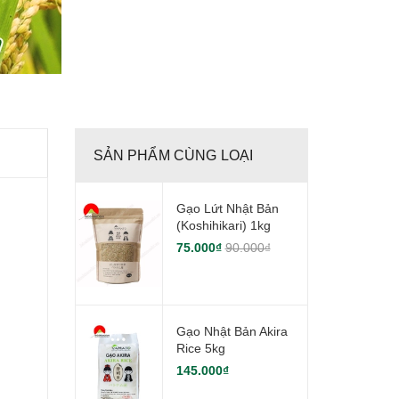
SẢN PHẨM CÙNG LOẠI
Gạo Lứt Nhật Bản
(Koshihikari) 1kg
75.000₫
90.000₫
Gạo Nhật Bản Akira
Rice 5kg
145.000₫