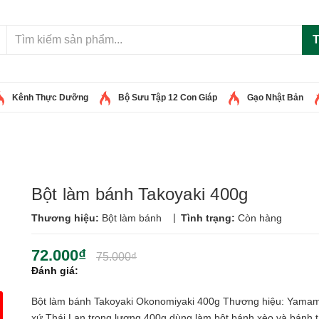
T
Kênh Thực Dưỡng
Bộ Sưu Tập 12 Con Giáp
Gạo Nhật Bản
Bột làm bánh Takoyaki 400g
|
Thương hiệu:
Bột làm bánh
Tình trạng:
Còn hàng
72.000₫
75.000₫
Đánh giá:
Bột làm bánh Takoyaki Okonomiyaki 400g Thương hiệu: Yamam
xứ Thái Lan trọng lượng 400g dùng làm bột bánh xèo và bánh t