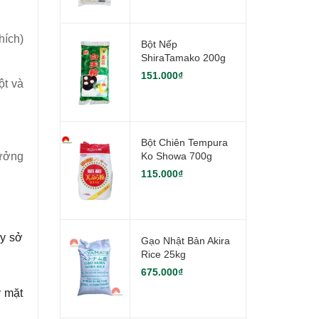
hích)
Bột Nếp
ShiraTamako 200g
151.000₫
ột và
Bột Chiên Tempura
hưởng
Ko Showa 700g
115.000₫
ùy sở
Gạo Nhật Bản Akira
Rice 25kg
675.000₫
y mặt