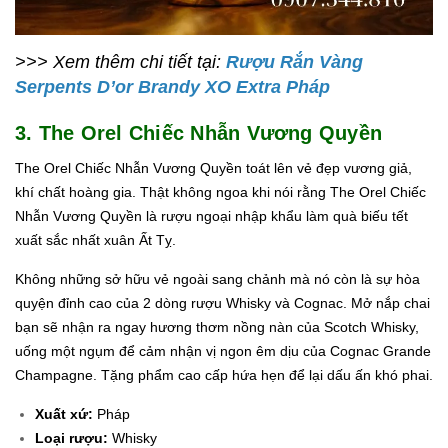
>>> Xem thêm chi tiết tại:
Rượu Rắn Vàng
Serpents D’or Brandy XO Extra Pháp
3. The Orel Chiếc Nhẫn Vương Quyền
The Orel Chiếc Nhẫn Vương Quyền toát lên vẻ đẹp vương giả,
khí chất hoàng gia. Thật không ngoa khi nói rằng The Orel Chiếc
Nhẫn Vương Quyền là rượu ngoại nhập khẩu làm quà biếu tết
xuất sắc nhất xuân Ất Tỵ.
Không những sở hữu vẻ ngoài sang chảnh mà nó còn là sự hòa
quyện đỉnh cao của 2 dòng rượu Whisky và Cognac. Mở nắp chai
bạn sẽ nhận ra ngay hương thơm nồng nàn của Scotch Whisky,
uống một ngụm để cảm nhận vị ngon êm dịu của Cognac Grande
Champagne. Tặng phẩm cao cấp hứa hẹn để lại dấu ấn khó phai.
Xuất xứ:
Pháp
Loại rượu:
Whisky