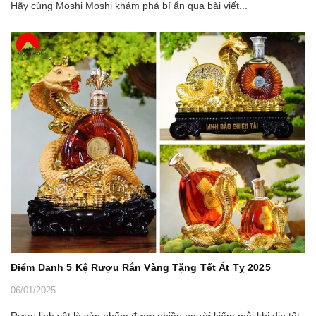
Hãy cùng Moshi Moshi khám phá bí ẩn qua bài viết...
Điểm Danh 5 Kệ Rượu Rắn Vàng Tặng Tết Ất Tỵ 2025
06/01/2025
Rượu linh vật là sản phẩm được nhiều người kiếm mỗi khi dịp tết