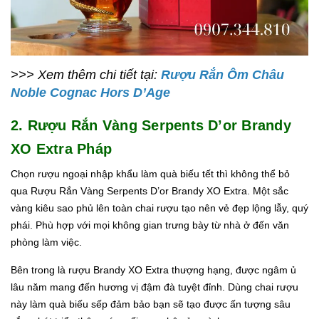
>>> Xem thêm chi tiết tại:
Rượu Rắn Ôm Châu
Noble Cognac Hors D’Age
2. Rượu Rắn Vàng Serpents D’or Brandy
XO Extra Pháp
Chọn rượu ngoại nhập khẩu làm quà biếu tết thì không thể bỏ
qua Rượu Rắn Vàng Serpents D’or Brandy XO Extra. Một sắc
vàng kiêu sao phủ lên toàn chai rượu tạo nên vẻ đẹp lộng lẫy, quý
phái. Phù hợp với mọi không gian trưng bày từ nhà ở đến văn
phòng làm việc.
Bên trong là rượu Brandy XO Extra thượng hạng, được ngâm ủ
lâu năm mang đến hương vị đậm đà tuyệt đỉnh. Dùng chai rượu
này làm quà biếu sếp đảm bảo bạn sẽ tạo được ấn tượng sâu