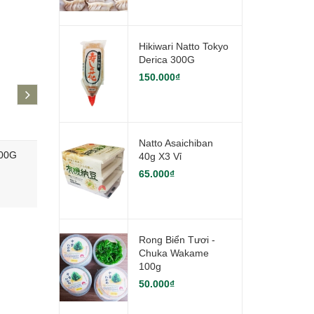
Hikiwari Natto Tokyo
Derica 300G
150.000₫
next
Natto Asaichiban
300G
Natto Asaichiban 40g x3 vỉ
Rong Biể
40g X3 Vỉ
100g
65.000₫
65.000₫
50.000₫
Rong Biển Tươi -
Chuka Wakame
100g
50.000₫