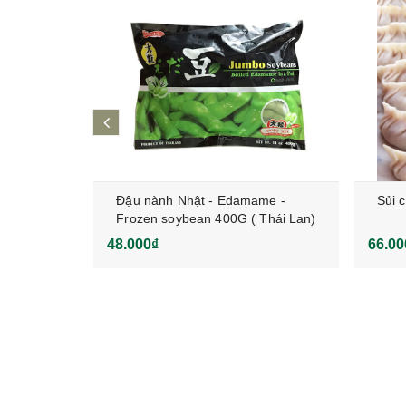
prev
hua ngọt
Đậu nành Nhật - Edamame -
Sủi 
Frozen soybean 400G ( Thái Lan)
48.000₫
66.00