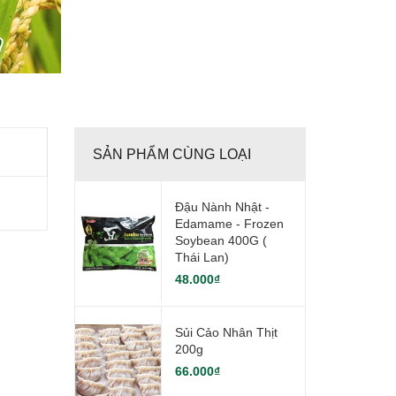
SẢN PHẨM CÙNG LOẠI
Đậu Nành Nhật -
Edamame - Frozen
Soybean 400G (
Thái Lan)
48.000₫
Sủi Cảo Nhân Thịt
200g
66.000₫