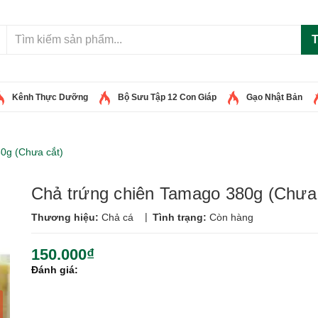
T
Kênh Thực Dưỡng
Bộ Sưu Tập 12 Con Giáp
Gạo Nhật Bản
0g (Chưa cắt)
Chả trứng chiên Tamago 380g (Chưa 
|
Thương hiệu:
Chả cá
Tình trạng:
Còn hàng
150.000₫
Đánh giá: