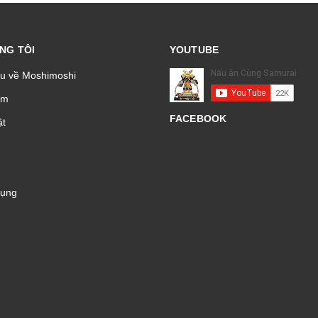
NG TÔI
YOUTUBE
ệu về Moshimoshi
̉m
FACEBOOK
t
Dụng