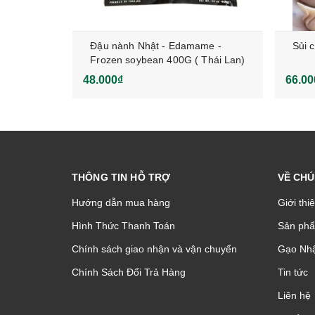
hua ngọt
Đậu nành Nhật - Edamame -
Sủi 
Frozen soybean 400G ( Thái Lan)
48.000₫
66.00
THÔNG TIN HỖ TRỢ
VỀ CHÚ
Hướng dẫn mua hàng
Giới thi
Hình Thức Thanh Toán
Sản phâ
Chính sách giao nhận và vận chuyển
Gạo Nhậ
Chính Sách Đổi Trả Hàng
Tin tức
Liên hệ