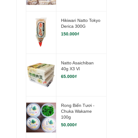
Hikiwari Natto Tokyo
Derica 300G
150.000₫
Natto Asaichiban
40g X3 Vỉ
65.000₫
Rong Biển Tươi -
Chuka Wakame
100g
50.000₫