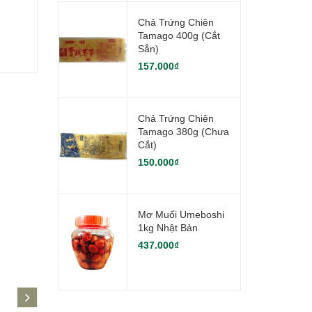
Chả Trứng Chiên
Tamago 400g (Cắt
Sẳn)
157.000₫
Chả Trứng Chiên
Tamago 380g (Chưa
Cắt)
150.000₫
Mơ Muối Umeboshi
1kg Nhật Bản
437.000₫
next