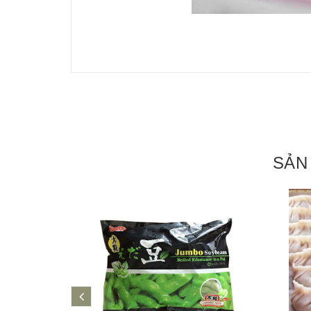
SẢN
prev