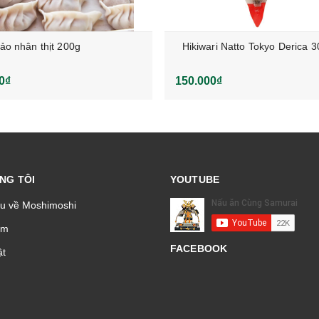
cảo nhân thịt 200g
Hikiwari Natto Tokyo Derica 
0₫
150.000₫
NG TÔI
YOUTUBE
ệu về Moshimoshi
̉m
FACEBOOK
t