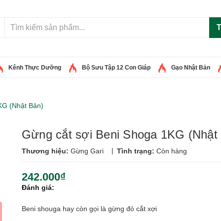
T
Kênh Thực Dưỡng
Bộ Sưu Tập 12 Con Giáp
Gạo Nhật Bản
KG (Nhật Bản)
Gừng cắt sợi Beni Shoga 1KG (Nhật
|
Thương hiệu:
Gừng Gari
Tình trạng:
Còn hàng
242.000₫
Đánh giá:
Beni shouga hay còn gọi là gừng đỏ cắt xợi