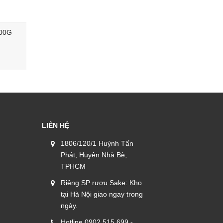
300G
Natto Asaichiban 40g x3 vỉ
Rong Biể
100g
65.000₫
50.000₫
LIÊN HỆ
1806/120/1 Huỳnh Tấn
Phát, Huyện Nhà Bè,
TPHCM
Riêng SP rượu Sake: Kho
tại Hà Nội giao ngay trong
ngày.
Hotline 0902.515.699 -