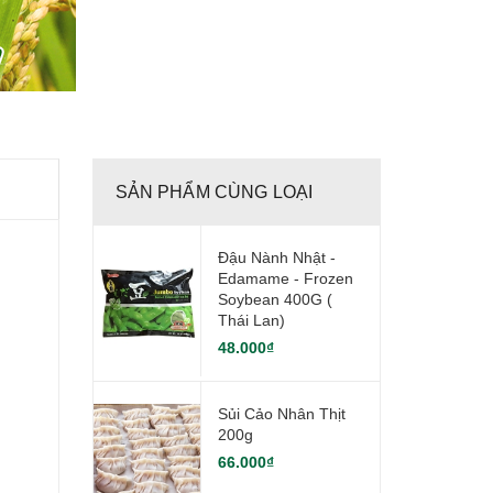
SẢN PHẨM CÙNG LOẠI
Đậu Nành Nhật -
Edamame - Frozen
Soybean 400G (
Thái Lan)
48.000₫
Sủi Cảo Nhân Thịt
200g
66.000₫