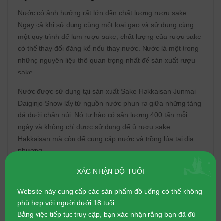
Nước có ảnh hưởng rất lớn đến chất lượng rượu sake.
Ngay cả khi sử dụng cùng một loại gạo và sử dụng cùng
một quy trình để làm rượu sake, chất lượng của rượu sake
có thể thay đổi đáng kể nếu thay nước. Nước là một trong
những nguyên liệu thô quan trọng nhất để sản xuất rượu
sake.
Nước được sử dụng tại sản xuất Sake Hakkaisan Junmai
Daiginjo Snow lấy từ nguồn nước phun ra giữa những tảng
đá dưới chân núi. Nó tự hào có sản lượng 400 tấn mỗi
ngày và không chỉ được sử dụng để ủ rượu sake
Hakkaisan mà còn để cung cấp nước và trồng lúa tại địa
phương.
XÁC NHẬN ĐỘ TUỔI
Website này cung cấp các sản phẩm đồ uống có thể không
phù hợp với người dưới 18 tuổi.
Bằng việc tiếp tục truy cập, bạn xác nhận rằng bạn đã đủ