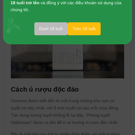
18 tuổi trở lên
và đồng ý với các điều khoản sử dụng của
chúng tôi.
Dưới 18 tuổi
Trên 18 tuổi
Cách ủ rượu độc đáo
Uonuma được biết đến là một trong những khu vực có
tuyết rơi dày nhất, với 3 mét tuyết rơi vào mỗi mùa đông.
Tận dụng lượng tuyết khổng lồ tại đây, "Phòng tuyết
Hakkaisan" được ra đời để ủ ra hương vị rượu độc nhất.
Đây là một kho lưu trữ tự nhiên thân thiện với môi trường,