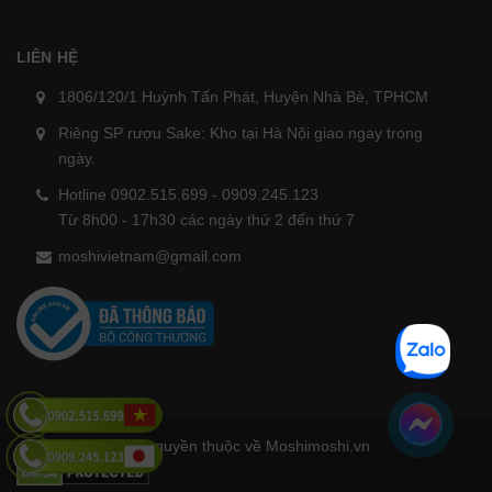
LIÊN HỆ
1806/120/1 Huỳnh Tấn Phát, Huyện Nhà Bè, TPHCM
Riêng SP rượu Sake: Kho tại Hà Nội giao ngay trong
ngày.
Hotline 0902.515.699 - 0909.245.123
Từ 8h00 - 17h30 các ngày thứ 2 đến thứ 7
moshivietnam@gmail.com
Bản quyền thuộc về Moshimoshi.vn