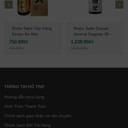
prev
ne
Rượu Sake Vảy Vàng
Rượu Sake Dassai
Kinryu No Mai
Junmai Daiginjo 39 -
Junkinpakuiri 1,8L
720ml
750.000₫
1.238.000₫
798.000₫
1.325.000₫
THÔNG TIN HỖ TRỢ
Hướng dẫn mua hàng
Hình Thức Thanh Toán
Chính sách giao nhận và vận chuyển
Chính Sách Đổi Trả Hàng