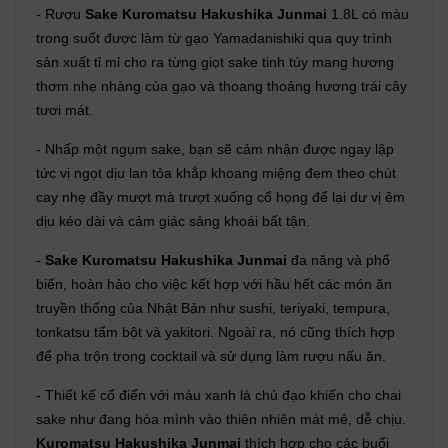
- Rượu
Sake Kuromatsu Hakushika Junmai
1.8L có màu
trong suốt được làm từ gạo Yamadanishiki qua quy trình
sản xuất tỉ mỉ cho ra từng giọt sake tinh túy mang hương
thơm nhẹ nhàng của gạo và thoang thoảng hương trái cây
tươi mát.
- Nhấp một ngụm sake, bạn sẽ cảm nhận được ngay lập
tức vị ngọt dịu lan tỏa khắp khoang miệng đem theo chút
cay nhẹ đầy mượt mà trượt xuống cổ họng để lại dư vị êm
dịu kéo dài và cảm giác sảng khoái bất tận.
-
Sake Kuromatsu Hakushika Junmai
đa năng và phổ
biến, hoàn hảo cho việc kết hợp với hầu hết các món ăn
truyền thống của Nhật Bản như sushi, teriyaki, tempura,
tonkatsu tẩm bột và yakitori. Ngoài ra, nó cũng thích hợp
để pha trộn trong cocktail và sử dụng làm rượu nấu ăn.
- Thiết kế cổ điển với màu xanh lá chủ đạo khiến cho chai
sake như đang hòa mình vào thiên nhiên mát mẻ, dễ chịu.
Kuromatsu Hakushika Junmai
thích hợp cho các buổi