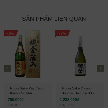
SẢN PHẨM LIÊN QUAN
-
-
6%
7%
prev
ne
Rượu Sake Vảy Vàng
Rượu Sake Dassai
Kinryu No Mai
Junmai Daiginjo 39 -
Junkinpakuiri 1,8L
720ml
750.000₫
1.238.000₫
798.000₫
1.325.000₫