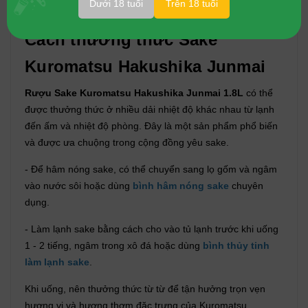
Dưới 18 tuổi
Trên 18 tuổi
Cách thưởng thức Sake
Kuromatsu Hakushika Junmai
Rượu Sake Kuromatsu Hakushika Junmai 1.8L
có thể
được thưởng thức ở nhiều dải nhiệt độ khác nhau từ lạnh
đến ấm và nhiệt độ phòng. Đây là một sản phẩm phổ biến
và được ưa chuộng trong cộng đồng yêu sake.
- Để hâm nóng sake, có thể chuyển sang lọ gốm và ngâm
vào nước sôi hoặc dùng
bình hâm nóng sake
chuyên
dụng.
- Làm lạnh sake bằng cách cho vào tủ lạnh trước khi uống
1 - 2 tiếng, ngâm trong xô đá hoặc dùng
bình thủy tinh
làm lạnh sake
.
Khi uống, nên thưởng thức từ từ để tận hưởng trọn vẹn
hương vị và hương thơm đặc trưng của Kuromatsu