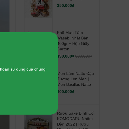
350.000₫
Khô Mực Tẩm
Wasabi Nhật Bản
400gr + Hộp Giấy
Carton
499.000₫
600.000₫
 khoản sử dụng của chúng
Men Làm Natto Đậu
Tương Lên Men |
Men Bacillus Natto
300.000₫
Rượu Sake Bình Cối
KOMODARU Nhâm
Dần 2022 | Rượu