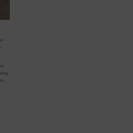
ăn
n
ơm
thống
ếm.