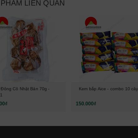
 PHẨM LIÊN QUAN
Đông Cô Nhật Bản 70g -
Kem bắp Aice - combo 10 câ
 1
00₫
150.000₫