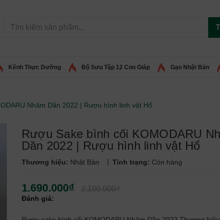
T
Kênh Thực Dưỡng
Bộ Sưu Tập 12 Con Giáp
Gạo Nhật Bản
ODARU Nhâm Dần 2022 | Rượu hình linh vật Hổ
Rượu Sake bình cối KOMODARU N
Dần 2022 | Rượu hình linh vật Hổ
|
Thương hiệu:
Nhật Bản
Tình trạng:
Còn hàng
1.690.000₫
2.100.000₫
Đánh giá:
Rượu sake bình cối KOMODARU Nhâm Dần 2022 Thương hiệu