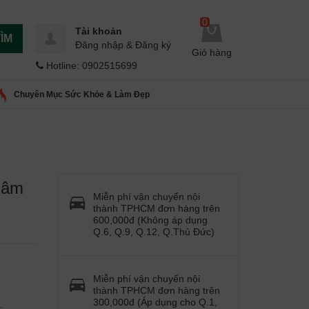
0
Tài khoản
ÌM
Đăng nhập
&
Đăng ký
Giỏ hàng
Hotline: 0902515699
Chuyên Mục Sức Khỏe & Làm Đẹp
hâm
Miễn phí vận chuyển nội
thành TPHCM đơn hàng trên
600,000đ (Không áp dụng
Q.6, Q.9, Q.12, Q.Thủ Đức)
Miễn phí vận chuyển nội
thành TPHCM đơn hàng trên
300,000đ (Áp dụng cho Q.1,
: