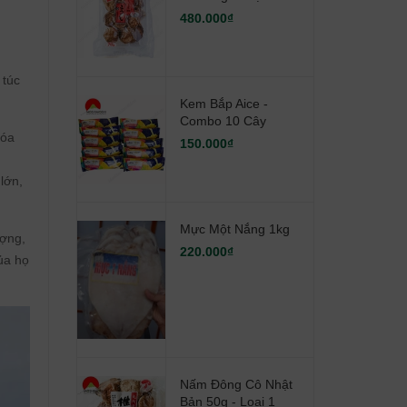
480.000₫
 túc
Kem Bắp Aice -
Combo 10 Cây
hóa
150.000₫
lớn,
Mực Một Nắng 1kg
ượng,
220.000₫
ủa họ
Nấm Đông Cô Nhật
Bản 50g - Loại 1