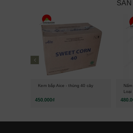
SẢN
prev
gan nhiễm
Kem bắp Aice - thùng 40 cây
Nấm 
ate Ekisu
Loại
450.000₫
480.0