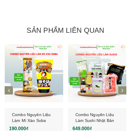
SẢN PHẨM LIÊN QUAN
prev
ne
Combo Nguyên Liệu
Combo Nguyên Liệu
Làm Mì Xào Soba
Làm Sushi Nhật Bản
Tại Nhà
190.000₫
649.000₫