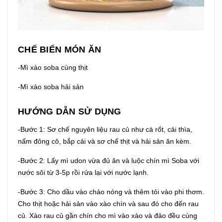
CHẾ BIẾN MÓN ĂN
-Mì xào soba cùng thịt
-Mì xào soba hải sản
HƯỚNG DẪN SỬ DỤNG
-Bước 1: Sơ chế nguyên liệu rau củ như cà rốt, cải thìa,
nấm đông cô, bắp cải và sơ chế thịt và hải sản ăn kèm.
-Bước 2: Lấy mì udon vừa đủ ăn và luộc chín mì Soba với
nước sôi từ 3-5p rồi rửa lại với nước lạnh.
-Bước 3: Cho dầu vào chảo nóng và thêm tỏi vào phi thơm.
Cho thịt hoặc hải sản vào xào chín và sau đó cho đến rau
củ. Xào rau củ gần chín cho mì vào xào và đảo đều cùng