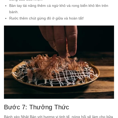
Bàn tay tài năng thêm cá ngừ khô và rong biển khô lên trên
bánh.
Rước thêm chút gừng đỏ ở giữa và hoàn tất!
Bước 7: Thưởng Thức
Bánh xèo Nhật Bản với hương vị tinh tế, nóng hổi sẽ làm cho bữa