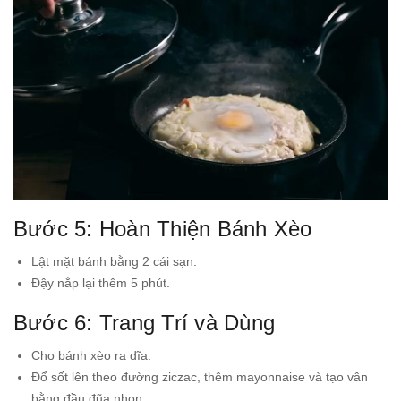
Bước 5: Hoàn Thiện Bánh Xèo
Lật mặt bánh bằng 2 cái sạn.
Đậy nắp lại thêm 5 phút.
Bước 6: Trang Trí và Dùng
Cho bánh xèo ra dĩa.
Đổ sốt lên theo đường ziczac, thêm mayonnaise và tạo vân
bằng đầu đũa nhọn.