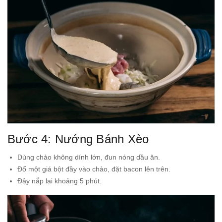
Bước 4: Nướng Bánh Xèo
Dùng chảo không dính lớn, đun nóng dầu ăn.
Đổ một giá bột đầy vào chảo, đặt bacon lên trên.
Đậy nắp lại khoảng 5 phút.