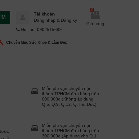
0
Tài khoản
ÌM
Đăng nhập
&
Đăng ký
Giỏ hàng
Hotline: 0902515699
Chuyên Mục Sức Khỏe & Làm Đẹp
Miễn phí vận chuyển nội
thành TPHCM đơn hàng trên
600,000đ (Không áp dụng
Q.6, Q.9, Q.12, Q.Thủ Đức)
Miễn phí vận chuyển nội
thành TPHCM đơn hàng trên
 được
300,000đ (Áp dụng cho Q.1,
 cất.