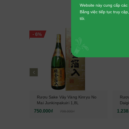
Website này cung cấp các 
Bằng việc tiếp tục truy cậ
SẢN
tôi.
-
-
6%
7%
prev
atobi
Rượu Sake Vảy Vàng Kinryu No
Rượu
i Taru
Mai Junkinpakuiri 1,8L
Daig
750.000₫
1.238
798.000₫