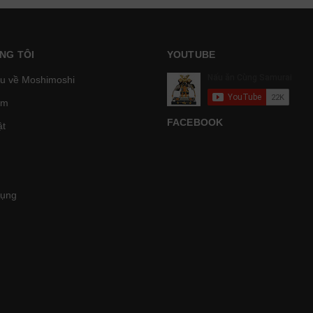
NG TÔI
YOUTUBE
ệu về Moshimoshi
̉m
FACEBOOK
t
Dụng