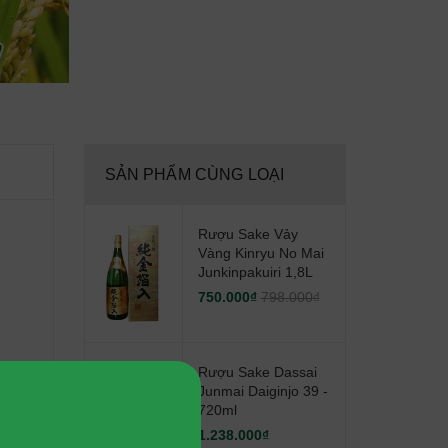
SẢN PHẨM CÙNG LOẠI
Rượu Sake Vảy
Vàng Kinryu No Mai
Junkinpakuiri 1,8L
750.000₫
798.000₫
Rượu Sake Dassai
Junmai Daiginjo 39 -
720ml
1.238.000₫