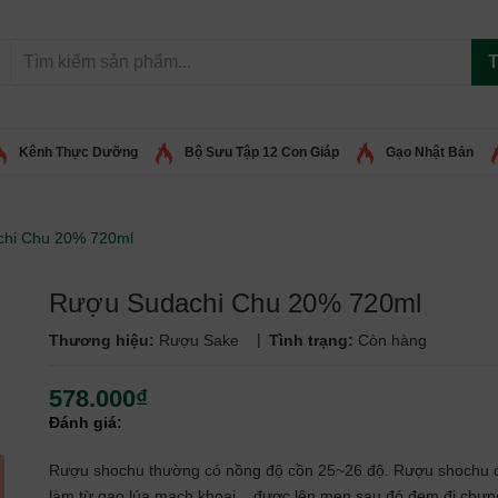
T
Kênh Thực Dưỡng
Bộ Sưu Tập 12 Con Giáp
Gạo Nhật Bản
hi Chu 20% 720ml
Rượu Sudachi Chu 20% 720ml
|
Thương hiệu:
Rượu Sake
Tình trạng:
Còn hàng
578.000₫
Đánh giá:
Rượu shochu thường có nồng độ cồn 25~26 độ. Rượu shochu
làm từ gạo,lúa mạch,khoai,...được lên men sau đó đem đi chưng