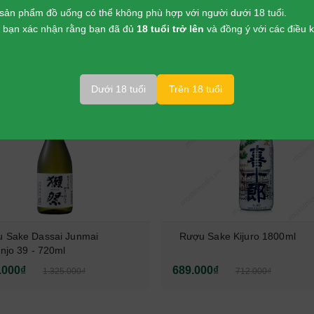
sản phẩm đồ uống có thể không phù hợp với người dưới 18 tuổi.
p, bạn xác nhận rằng bạn đã đủ
18 tuổi trở lên
và đồng ý với các điều
 PHẨM LIÊN QUAN
-
3%
Dưới 18 tuổi
Trên 18 tuổi
 Sake Dassai Junmai
Rượu Sake Kijuro 1800ml
injo 39 - 720ml
.000₫
689.000₫
1.325.000₫
712.000₫