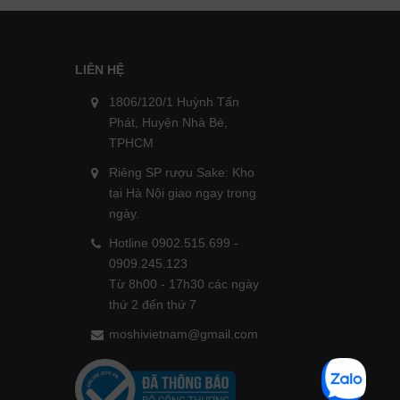
LIÊN HỆ
1806/120/1 Huỳnh Tấn
Phát, Huyện Nhà Bè,
TPHCM
Riêng SP rượu Sake: Kho
tại Hà Nội giao ngay trong
ngày.
Hotline 0902.515.699 -
0909.245.123
Từ 8h00 - 17h30 các ngày
thứ 2 đến thứ 7
moshivietnam@gmail.com