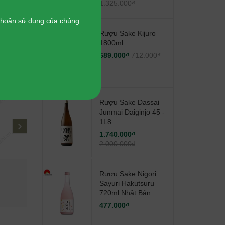
1.325.000₫
 khoản sử dụng của chúng
Rượu Sake Kijuro
1800ml
689.000₫
712.000₫
-
13%
Rượu Sake Dassai
Junmai Daiginjo 45 -
1L8
next
1.740.000₫
2.000.000₫
Rượu Sake Dassai Junmai
Rượu Sake
Rượu Sake Nigori
Daiginjo 45 - 1L8
Hakutsur
Sayuri Hakutsuru
720ml Nhật Bản
1.740.000₫
477.000₫
2.000.000₫
477.000₫