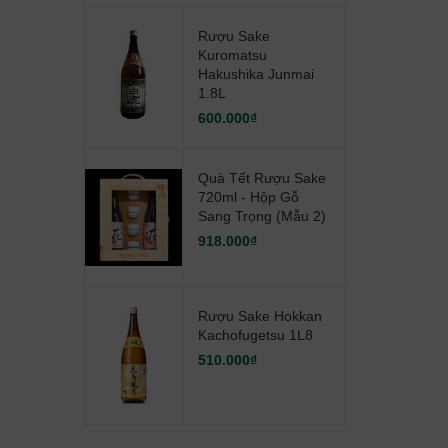
Rượu Sake
Kuromatsu
Hakushika Junmai
1.8L
600.000₫
Quà Tết Rượu Sake
720ml - Hộp Gỗ
Sang Trọng (mẫu 2)
918.000₫
Rượu Sake Hokkan
Kachofugetsu 1L8
510.000₫