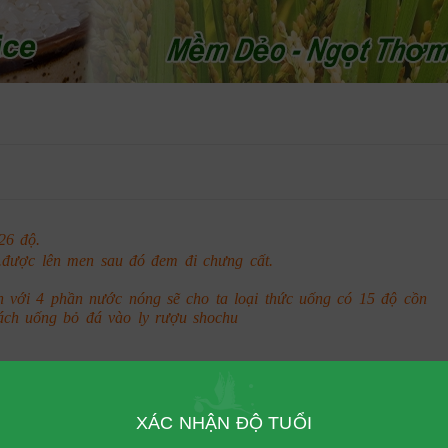
26 độ.
.được lên men sau đó đem đi chưng cất.
với 4 phần nước nóng sẽ cho ta loại thức uống có 15 độ cồn
ách uống bỏ đá vào ly rượu shochu
XÁC NHẬN ĐỘ TUỔI