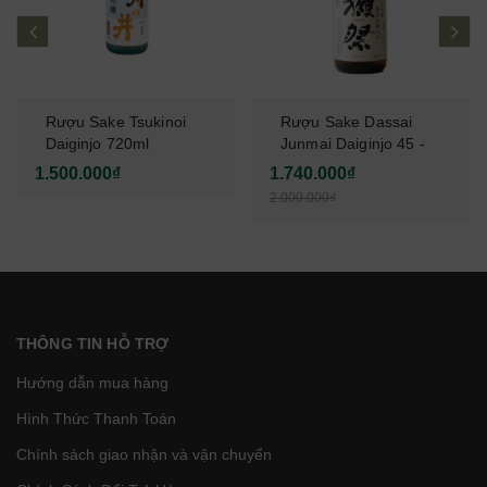
prev
ne
Rượu Sake Tsukinoi
Rượu Sake Dassai
Daiginjo 720ml
Junmai Daiginjo 45 -
1L8
1.500.000₫
1.740.000₫
2.000.000₫
THÔNG TIN HỖ TRỢ
Hướng dẫn mua hàng
Hình Thức Thanh Toán
Chính sách giao nhận và vận chuyển