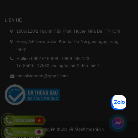
LIÊN HỆ
1806/120/1 Huỳnh Tấn Phát, Huyện Nhà Bè, TPHCM
Riêng SP rượu Sake: Kho tại Hà Nội giao ngay trong
ngày.
Hotline 0902.515.699 - 0909.245.123
Từ 8h00 - 17h30 các ngày thứ 2 đến thứ 7
moshivietnam@gmail.com
Bản quyền thuộc về Moshimoshi.vn