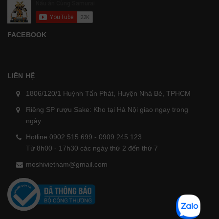
FACEBOOK
LIÊN HỆ
1806/120/1 Huỳnh Tấn Phát, Huyện Nhà Bè, TPHCM
Riêng SP rượu Sake: Kho tại Hà Nội giao ngay trong
ngày.
Hotline 0902.515.699 - 0909.245.123
Từ 8h00 - 17h30 các ngày thứ 2 đến thứ 7
moshivietnam@gmail.com