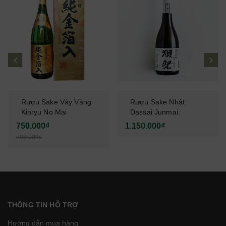
prev
ne
Rượu Sake Vảy Vàng
Rượu Sake Nhật
Kinryu No Mai
Dassai Junmai
Junkinpakuiri 1,8L
Daiginjo 39 - 720ml
750.000₫
1.150.000₫
798.000₫
THÔNG TIN HỖ TRỢ
Hướng dẫn mua hàng