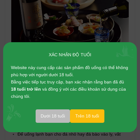
XÁC NHẬN ĐỘ TUỔI
Website này cung cấp các sản phẩm đồ uống có thể không
Cách uống rượu sake Katsuyama
phù hợp với người dưới 18 tuổi.
Bằng việc tiếp tục truy cập, bạn xác nhận rằng bạn đã đủ
Akatsuki Junmai Daiginjo
18 tuổi trở lên
và đồng ý với các điều khoản sử dụng của
chúng tôi.
Bạn có thể thưởng thức hương vị rượu sake chất lượng
ngay ở nhiệt độ phòng. Món ăn đi cùng có thể lựa chọn
món Nhật như tempura, hàu nướng, sukiyaki, cá tráp
Dưới 18 tuổi
Trên 18 tuổi
nướng đến món tây như steak, gan ngỗng và cả món
Trung.
Để uống lạnh bạn cho đá nhỏ hay đá bào vào ly, vắt