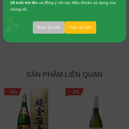
18 tuổi trở lên
và đồng ý với các điều khoản sử dụng của
Dung tích: 720ml
chúng tôi.
Tỉ lệ mài gạo: 65%
Nhà sản xuất: Rokka Shuzou
Dưới 18 tuổi
Trên 18 tuổi
SẢN PHẨM LIÊN QUAN
-
-
6%
7%