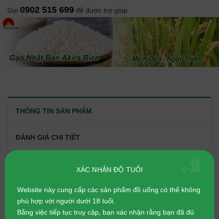
0902 515 699
Gọi
để được trợ giúp
THÔNG TIN SẢN PHẨM
ĐÁNH GIÁ CHI TIẾT
XÁC NHẬN ĐỘ TUỔI
Sake Junmaishu Joppari là loại
rượu Junmaishu
gạo nguyên chất với mùi thơm hoa cỏ. Ngọt, ngon, cực kỳ
Website này cung cấp các sản phẩm đồ uống có thể không
dễ uống. Một khi đã uống thì sẽ cạn tới giọt cuối cùng.
phù hợp với người dưới 18 tuổi.
Bằng việc tiếp tục truy cập, bạn xác nhận rằng bạn đã đủ
Xuất xứ: Nhật Bản