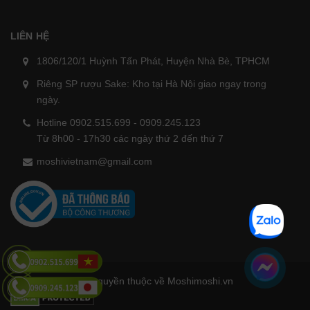
LIÊN HỆ
1806/120/1 Huỳnh Tấn Phát, Huyện Nhà Bè, TPHCM
Riêng SP rượu Sake: Kho tại Hà Nội giao ngay trong
ngày.
Hotline 0902.515.699 - 0909.245.123
Từ 8h00 - 17h30 các ngày thứ 2 đến thứ 7
moshivietnam@gmail.com
Bản quyền thuộc về Moshimoshi.vn