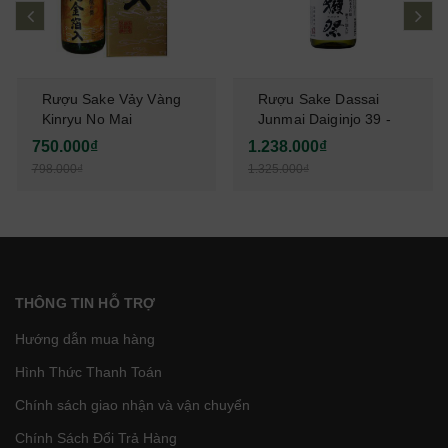
prev
ne
Rượu Sake Vảy Vàng
Rượu Sake Dassai
Kinryu No Mai
Junmai Daiginjo 39 -
Junkinpakuiri 1,8L
720ml
750.000₫
1.238.000₫
798.000₫
1.325.000₫
THÔNG TIN HỖ TRỢ
Hướng dẫn mua hàng
Hình Thức Thanh Toán
Chính sách giao nhận và vận chuyển
Chính Sách Đổi Trả Hàng