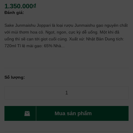
1.350.000₫
Đánh giá:
Sake Junmaishu Joppari là loại rượu Junmaishu gạo nguyên chất
với mùi thơm hoa cỏ. Ngọt, ngon, cực kỳ dễ uống. Một khi đã
uống thì sẽ cạn tới giọt cuối cùng. Xuất xứ: Nhật Bản Dung tích:
720ml Tỉ lệ mài gạo: 65% Nhà...
Số lượng:
Mua sản phẩm