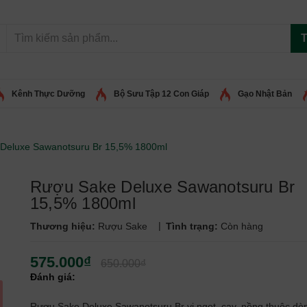
T
Kênh Thực Dưỡng
Bộ Sưu Tập 12 Con Giáp
Gạo Nhật Bản
Deluxe Sawanotsuru Br 15,5% 1800ml
Rượu Sake Deluxe Sawanotsuru Br
15,5% 1800ml
|
Thương hiệu:
Rượu Sake
Tình trạng:
Còn hàng
575.000₫
650.000₫
Đánh giá:
Rượu Sake Deluxe Sawanotsuru Br vị ngọt, cay, nồng thuộc dò