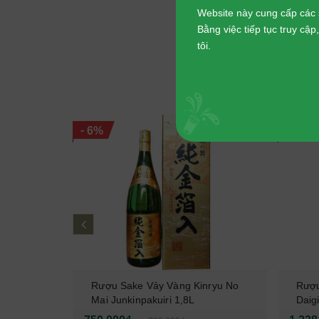
Website này cung cấp các 
Bằng việc tiếp tục truy cậ
tôi.
SẢN
-
-
6%
7%
prev
atobi
Rượu Sake Vảy Vàng Kinryu No
Rượu
i Taru
Mai Junkinpakuiri 1,8L
Daig