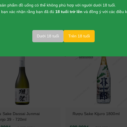
sản phẩm đồ uống có thể không phù hợp với người dưới 18 tuổi.
p, bạn xác nhận rằng bạn đã đủ
18 tuổi trở lên
và đồng ý với các điều
 PHẨM LIÊN QUAN
Dưới 18 tuổi
Trên 18 tuổi
-
3%
 Sake Dassai Junmai
Rượu Sake Kijuro 1800ml
injo 39 - 720ml