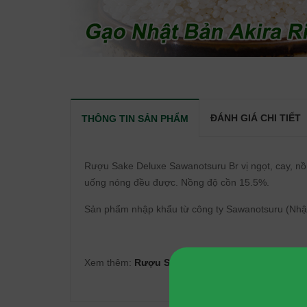
ĐÁNH GIÁ CHI TIẾT
THÔNG TIN SẢN PHẨM
Rượu Sake Deluxe Sawanotsuru Br vị ngọt, cay, n
uống nóng đều được. Nồng độ cồn 15.5%.
Sản phẩm nhập khẩu từ công ty Sawanotsuru (Nhậ
Xem thêm:
Rượu Sake Deluxe Sawanotsuru Br 1