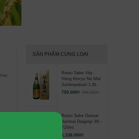
SẢN PHẨM CÙNG LOẠI
Rượu Sake Vảy
 hay
Vàng Kinryu No Mai
Junkinpakuiri 1,8L
750.000₫
798.000₫
Rượu Sake Dassai
Junmai Daiginjo 39 -
720ml
1.238.000₫