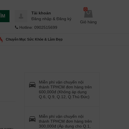
0
Tài khoản
ÌM
Đăng nhập
&
Đăng ký
Giỏ hàng
Hotline: 0902515699
Chuyên Mục Sức Khỏe & Làm Đẹp
Miễn phí vận chuyển nội
thành TPHCM đơn hàng trên
600,000đ (Không áp dụng
Q.6, Q.9, Q.12, Q.Thủ Đức)
Miễn phí vận chuyển nội
thành TPHCM đơn hàng trên
300,000đ (Áp dụng cho Q.1,
ng rượu