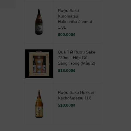
1.740.000₫
477.000₫
2.000.000₫
Rượu Sake
Kuromatsu
Hakushika Junmai
1.8L
600.000₫
Quà Tết Rượu Sake
720ml - Hộp Gỗ
Sang Trọng (mẫu 2)
918.000₫
Rượu Sake Hokkan
Kachofugetsu 1L8
510.000₫