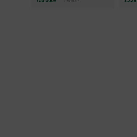
750.000₫
1.238
798.000₫