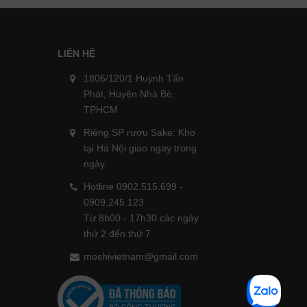
LIÊN HỆ
1806/120/1 Huỳnh Tấn
Phát, Huyện Nhà Bè,
TPHCM
Riêng SP rượu Sake: Kho
tại Hà Nội giao ngay trong
ngày.
Hotline 0902.515.699 -
0909.245.123
Từ 8h00 - 17h30 các ngày
thứ 2 đến thứ 7
moshivietnam@gmail.com