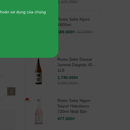
1.325.000₫
 khoản sử dụng của chúng
Rượu Sake Kijuro
1800ml
689.000₫
712.000₫
-
13%
Rượu Sake Dassai
Junmai Daiginjo 45 -
1L8
1.740.000₫
2.000.000₫
next
Rượu Sake Nigori
Sayuri Hakutsuru
720ml Nhật Bản
Rượu Sake Dassai Junmai
Rượu Sake
477.000₫
Daiginjo 45 - 1L8
Hakutsur