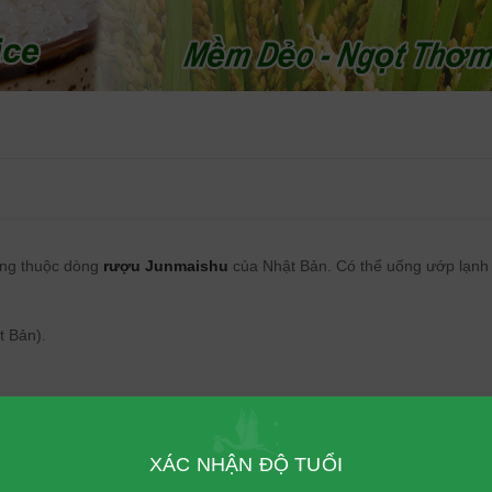
ồng thuộc dòng
rượu Junmaishu
của Nhật Bản. Có thể uống ướp lạnh
t Bản).
5,5% 720ml
XÁC NHẬN ĐỘ TUỔI