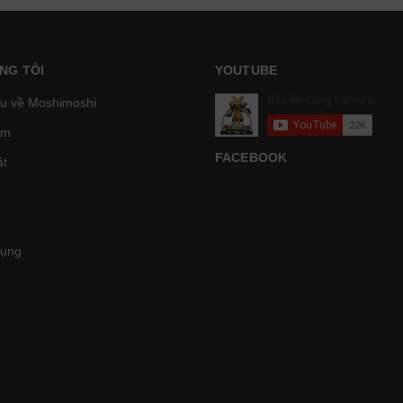
NG TÔI
YOUTUBE
ệu về Moshimoshi
̉m
FACEBOOK
t
Dụng