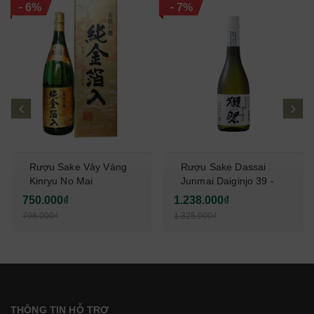
-
-
6%
7%
prev
ne
Rượu Sake Vảy Vàng
Rượu Sake Dassai
Kinryu No Mai
Junmai Daiginjo 39 -
Junkinpakuiri 1,8L
720ml
750.000₫
1.238.000₫
798.000₫
1.325.000₫
THÔNG TIN HỖ TRỢ