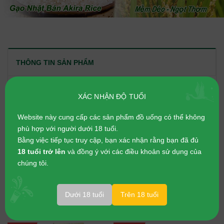
THÔNG TIN SẢN PHẨM
ĐÁNH GIÁ CHI TIẾT
XÁC NHẬN ĐỘ TUỔI
Website này cung cấp các sản phẩm đồ uống có thể không
phù hợp với người dưới 18 tuổi.
Bằng việc tiếp tục truy cập, bạn xác nhận rằng bạn đã đủ
18 tuổi trở lên
và đồng ý với các điều khoản sử dụng của
chúng tôi.
Dưới 18 tuổi
Trên 18 tuổi
SẢN PHẨM LIÊN QUAN