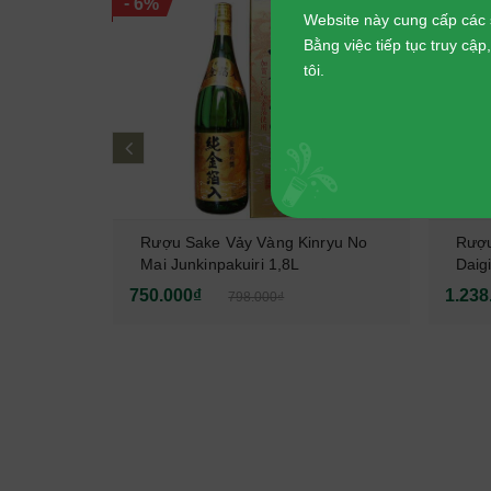
-
-
6%
7%
Website này cung cấp các 
Bằng việc tiếp tục truy cậ
tôi.
prev
atobi
Rượu Sake Vảy Vàng Kinryu No
Rượu
i Taru
Mai Junkinpakuiri 1,8L
Daig
750.000₫
1.238
798.000₫