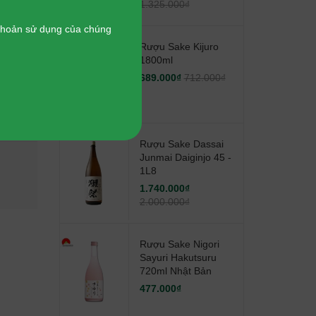
-
13%
1.325.000₫
 khoản sử dụng của chúng
Rượu Sake Kijuro
1800ml
689.000₫
712.000₫
next
Rượu Sake Dassai
Rượu Sake Dassai Junmai
Rượu Sake
Junmai Daiginjo 45 -
Daiginjo 45 - 1L8
Hakutsur
1L8
1.740.000₫
1.740.000₫
477.000₫
2.000.000₫
2.000.000₫
Rượu Sake Nigori
Sayuri Hakutsuru
720ml Nhật Bản
477.000₫