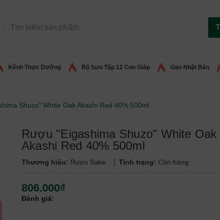
T
Kênh Thực Dưỡng
Bộ Sưu Tập 12 Con Giáp
Gạo Nhật Bản
shima Shuzo" White Oak Akashi Red 40% 500ml
Rượu "Eigashima Shuzo" White Oak
Akashi Red 40% 500ml
|
Thương hiệu:
Rượu Sake
Tình trạng:
Còn hàng
806.000₫
Đánh giá: