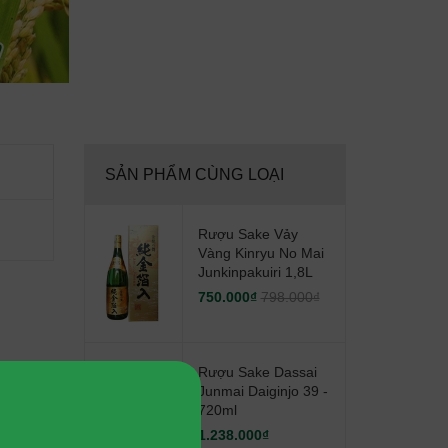
SẢN PHẨM CÙNG LOẠI
Rượu Sake Vảy
Vàng Kinryu No Mai
Junkinpakuiri 1,8L
750.000₫
798.000₫
Rượu Sake Dassai
Junmai Daiginjo 39 -
720ml
1.238.000₫