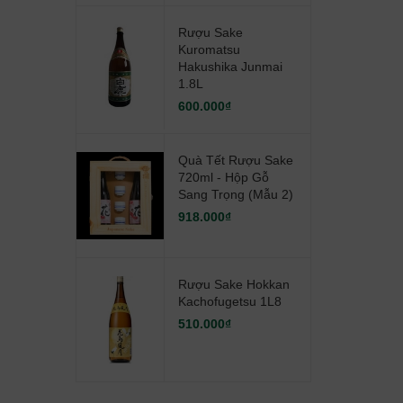
Rượu Sake
Kuromatsu
Hakushika Junmai
1.8L
600.000₫
Quà Tết Rượu Sake
720ml - Hộp Gỗ
Sang Trọng (mẫu 2)
918.000₫
Rượu Sake Hokkan
Kachofugetsu 1L8
510.000₫