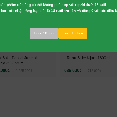
-
3%
sản phẩm đồ uống có thể không phù hợp với người dưới 18 tuổi.
p, bạn xác nhận rằng bạn đã đủ
18 tuổi trở lên
và đồng ý với các điều
Dưới 18 tuổi
Trên 18 tuổi
 Sake Dassai Junmai
Rượu Sake Kijuro 1800ml
injo 39 - 720ml
.000₫
689.000₫
1.325.000₫
712.000₫