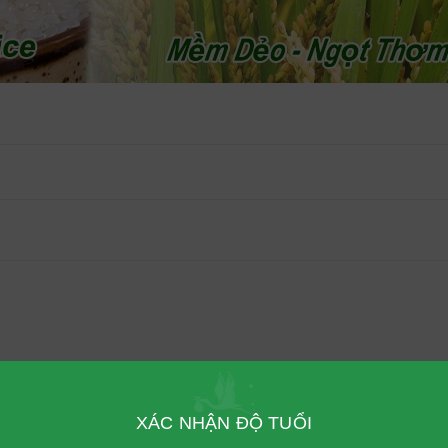
 PHẨM LIÊN QUAN
XÁC NHẬN ĐỘ TUỔI