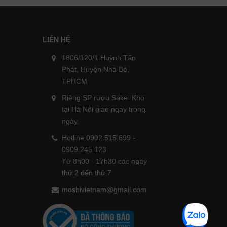
LIÊN HỆ
1806/120/1 Huỳnh Tấn
Phát, Huyện Nhà Bè,
TPHCM
Riêng SP rượu Sake: Kho
tại Hà Nội giao ngay trong
ngày.
Hotline 0902.515.699 -
0909.245.123
Từ 8h00 - 17h30 các ngày
thứ 2 đến thứ 7
moshivietnam@gmail.com