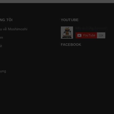
NG TÔI
YOUTUBE
ệu về Moshimoshi
̉m
FACEBOOK
t
Dụng