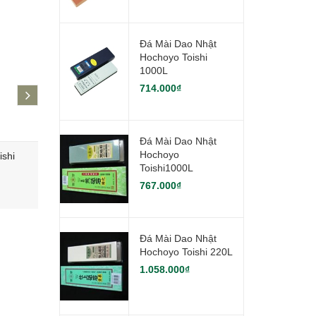
Đá Mài Dao Nhật
Hochoyo Toishi
1000L
714.000₫
next
Đá Mài Dao Nhật
Hochoyo
shi
Đá mài Dao Nhật Hochoyo
Đá mài Da
Toishi1000L
Toishi1000L
220L
767.000₫
767.000₫
1.058.000
Đá Mài Dao Nhật
Hochoyo Toishi 220L
1.058.000₫