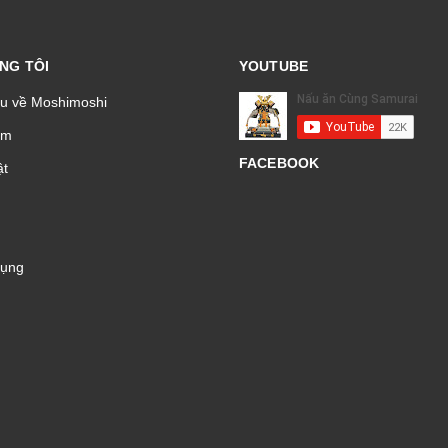
NG TÔI
YOUTUBE
ệu về Moshimoshi
̉m
FACEBOOK
t
Dụng