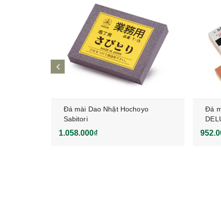
prev
giyo
Đá mài Dao Nhật Hochoyo
Đá m
Sabitori
DEL
1.058.000₫
952.0