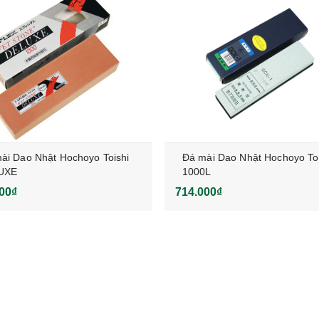
ài Dao Nhật Hochoyo Toishi
Đá mài Dao Nhật Hochoyo Toi
UXE
1000L
00₫
714.000₫