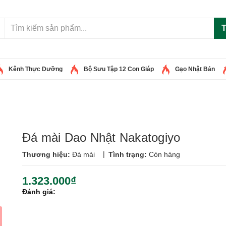
T
Kênh Thực Dưỡng
Bộ Sưu Tập 12 Con Giáp
Gạo Nhật Bản
Đá mài Dao Nhật Nakatogiyo
|
Thương hiệu:
Đá mài
Tình trạng:
Còn hàng
1.323.000₫
Đánh giá: