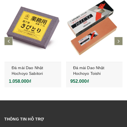
prev
ne
Đá mài Dao Nhật
Đá mài Dao Nhật
Hochoyo Sabitori
Hochoyo Toishi
DELUXE
1.058.000₫
952.000₫
THÔNG TIN HỖ TRỢ