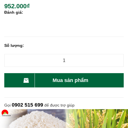
952.000₫
Đánh giá:
Số lượng:
Mua sản phẩm
0902 515 699
Gọi
để được trợ giúp