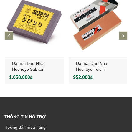
prev
ne
Đá mài Dao Nhật
Đá mài Dao Nhật
Hochoyo Sabitori
Hochoyo Toishi
DELUXE
1.058.000₫
952.000₫
THÔNG TIN HỖ TRỢ
Hướng dẫn mua hàng