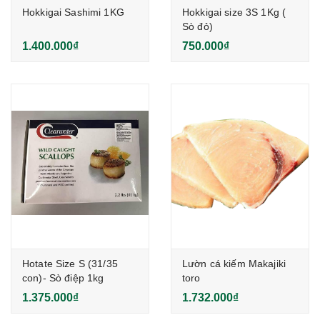
Hokkigai Sashimi 1KG
Hokkigai size 3S 1Kg (
Sò đỏ)
1.400.000₫
750.000₫
Hotate Size S (31/35
Lườn cá kiếm Makajiki
con)- Sò điệp 1kg
toro
1.375.000₫
1.732.000₫