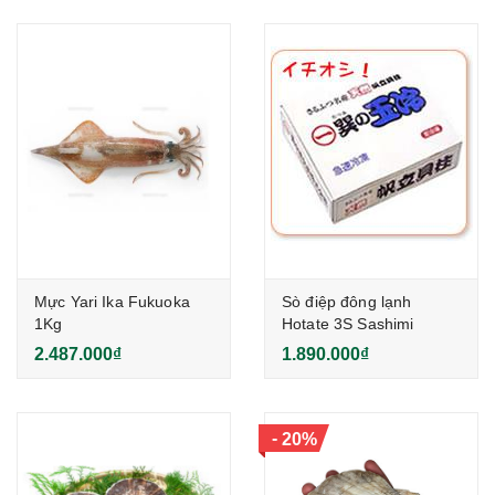
Mực Yari Ika Fukuoka
Sò điệp đông lạnh
1Kg
Hotate 3S Sashimi
Grade 1Kg
2.487.000₫
1.890.000₫
-
20%