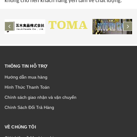
không cho nên khách hàng yên tâm về chất lượng.
prev
ne
THÔNG TIN HỖ TRỢ
Hướng dẫn mua hàng
Hình Thức Thanh Toán
Chính sách giao nhận và vận chuyển
Chính Sách Đổi Trả Hàng
VỀ CHÚNG TÔI