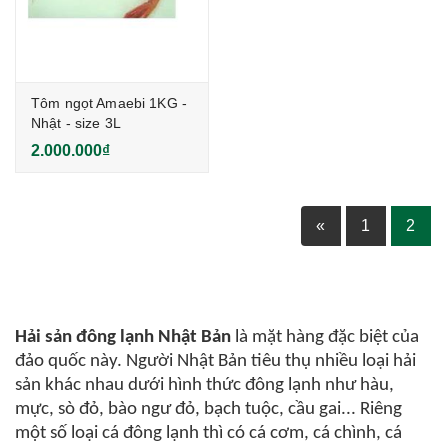
Tôm ngọt Amaebi 1KG -
Nhật - size 3L
2.000.000₫
«
1
2
Hải sản đông lạnh Nhật Bản
là mặt hàng đặc biệt của
đảo quốc này. Người Nhật Bản tiêu thụ nhiều loại hải
sản khác nhau dưới hình thức đông lạnh như
hàu
,
mực
,
sò đỏ
,
bào ngư đỏ
,
bạch tuộc
,
cầu gai
... Riêng
một số loại cá đông lạnh thì có
cá cơm
,
cá chình
,
cá