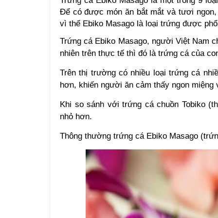
Trứng cá Ebiko
Masago là một trong 9 loạ
Để có được món ăn bắt mắt và tươi ngon,
vì thế Ebiko Masago là loại trứng được phổ 
Trứng cá Ebiko
Masago, người Việt Nam ch
nhiên trên thực tế thì đó là trứng cá của co
Trên thị trường có nhiều loại trứng cá nh
hơn, khiến người ăn cảm thấy ngon miệng v
Khi so sánh với
trứng cá chuồn Tobiko
(t
nhỏ hơn.
Thông thường trứng cá Ebiko Masago (trứn