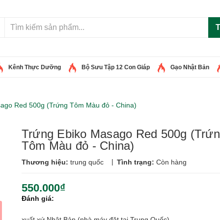
T
Kênh Thực Dưỡng
Bộ Sưu Tập 12 Con Giáp
Gạo Nhật Bản
ago Red 500g (Trứng Tôm Màu đỏ - China)
Trứng Ebiko Masago Red 500g (Trứ
Tôm Màu đỏ - China)
|
Thương hiệu:
trung quốc
Tình trạng:
Còn hàng
550.000₫
Đánh giá:
xuất xứ Nhật Bản (nhà máy đặt tại Trung Quốc)