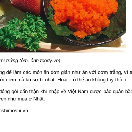
mi trứng tôm. ảnh foody.vn)
ng để làm các món ăn đơn giản như ăn với cơm trắng, vì t
ới cơm mà ko sợ bị nhạt. Hoặc có thể ăn không tuỳ thích.
đóng gói cẩn thận khi nhập về Việt Nam được bảo quản bằn
vẹn như mua ở Nhật.
oshimoshi.vn