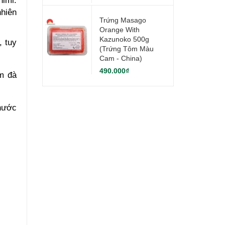
imi.
hiên
Trứng Masago
Orange With
Kazunoko 500g
, tuy
(Trứng Tôm Màu
Cam - China)
490.000₫
ậm đà
thước