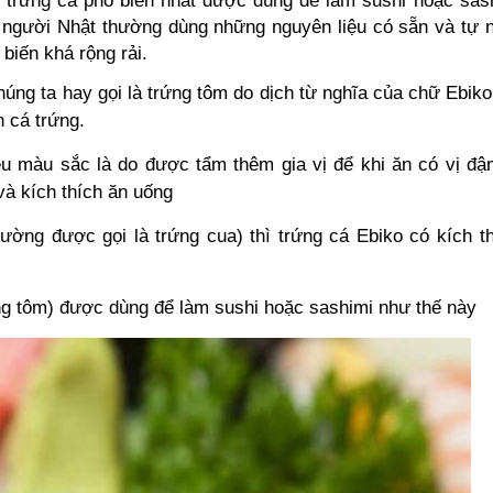
i
trứng cá
phổ biến nhất được dùng để làm sushi hoặc sash
 người Nhật thường dùng những nguyên liệu có sẵn và tự n
biến khá rộng rải.
úng ta hay gọi là
trứng tôm
do dịch từ nghĩa của chữ Ebiko
n cá trứng.
iều màu sắc là do được tẩm thêm gia vị để khi ăn có vị đ
à kích thích ăn uống
hường được gọi là
trứng cua
) thì trứng cá Ebiko có kích 
g tôm) được dùng để làm sushi hoặc sashimi như thế này