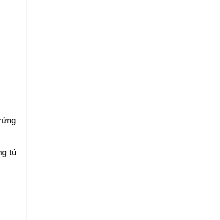
rứng
g tủ